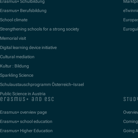
Erasmus+ Schulbildung
Marktpl
Erasmus+ Berufsbildung
eTwinn
School climate
Europa
Strengthening schools for a strong society
Eurogu
Memorial visit
Digital learning device initiative
Cultural mediation
Kultur : Bildung
Sparkling Science
Schulaustauschprogramm Österreich–Israel
Public Science in Austria
erasmus+ and esc
stud
Erasmus+ overview page
Overvie
Erasmus+ school education
Coming 
Erasmus+ Higher Education
Going 