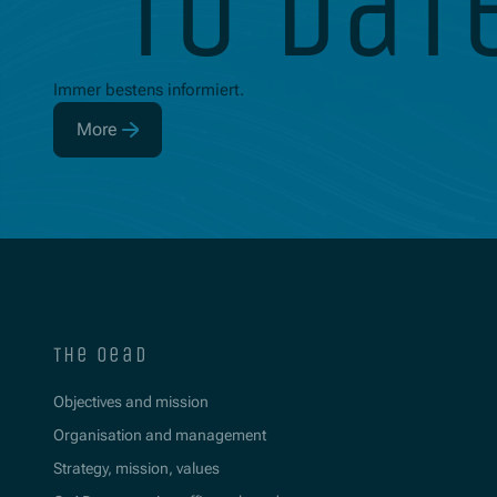
to dat
Immer bestens informiert.
More
(Opens in new window)
the oead
Objectives and mission
Organisation and management
Strategy, mission, values