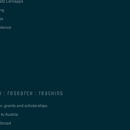
atz Lernapps
ing
ss
idance
y : research : teaching
w: grants and scholarships
to Austria
Abroad