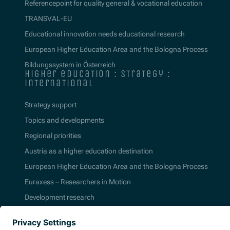
Referencepoint for quality general & vocational education
TRANSVAL-EU
Educational innovation needs educational research
European Higher Education Area and the Bologna Process
Bildungssystem in Österreich
higher education : strategy :
international
Strategy support
Topics and developments
Regional priorities
Austria as a higher education destination
European Higher Education Area and the Bologna Process
Euraxess – Researchers in Motion
Development research