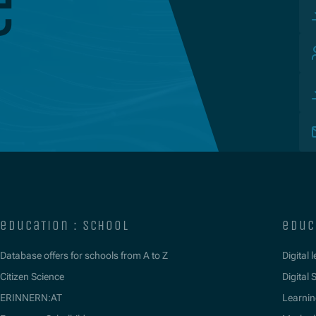
e
education : school
educ
Database offers for schools from A to Z
Digital 
Citizen Science
Digital S
ERINNERN:AT
Learnin