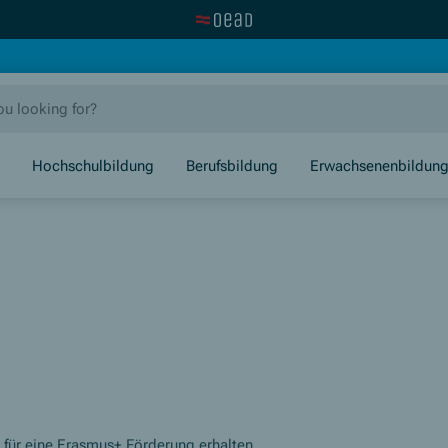
Visit the OeAD website
new window)
Hochschulbildung
Berufsbildung
Erwachsenenbildun
e für eine Erasmus+ Förderung erhalten