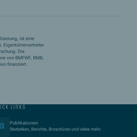
isierung, ist eine
. Eigentümervertreter
rschung. Die
ere von BMFWF, BMB,
n finanziert.
ick links
(Opens in new window)
Publikationen
Statistiken, Berichte, Broschüren und vieles mehr.