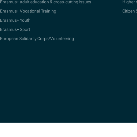
Erasmus+ adult education & cross-cutting issues
Higher 
Erasmus+ Vocational Training
Citizen
Erasmus+ Youth
Erasmus+ Sport
European Solidarity Corps/Volunteering