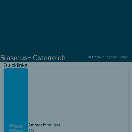
Erasmus+ Österreich
© Erasmus+ Agence France
Quicklinks
(Opens in new window)
Antragsformulare