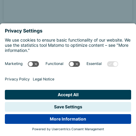
© RIA Adult Education
Alumni Netzwerke
Jetzt teilnehmen und 250 Euro gewinnen!
EuroApprentices