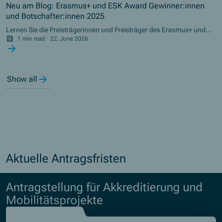
Neu am Blog: Erasmus+ und ESK Award Gewinner:innen
und Botschafter:innen 2025
Lernen Sie die Preisträgerinnen und Preisträger des Erasmus+ und
ESK Awards 2025 näher kennen. Erfahren Sie, welche Projekte sie
1 min read
·
22. June 2026
realisiert haben, wie sie Erasmus+ und das Europäische
Solidaritätskorps (ESK) in ihren Einrichtungen nutzen und welche
nachhaltige Wirkung sie damit erzielen. Neu am Blog: Ein Interview
mit Erasmus+ Berufsbildungsbotschafterin Beatrice Maierhofer
Show all
sowie ein Portrait des Erasmus+ Preisträgers in der Kategorie
"Mobilität in der Berufsbildung": die Volkshochschule Hohenems.
Aktuelle Antragsfristen
Antragstellung für Akkreditierung und
Mobilitätsprojekte