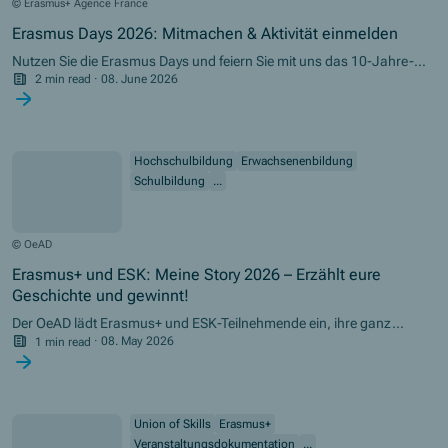
© Erasmus+ Agence France
Erasmus Days 2026: Mitmachen & Aktivität einmelden
Nutzen Sie die
Erasmus Days
und feiern Sie mit uns das 10-Jahre-
Jubiläum!
2 min read
·
08. June 2026
Hochschulbildung
Erwachsenenbildung
Schulbildung
...
© OeAD
Erasmus+ und ESK: Meine Story 2026 – Erzählt eure
Geschichte und gewinnt!
Der OeAD lädt Erasmus+ und ESK-Teilnehmende ein, ihre ganz
persönliche Geschichte zu erzählen. Die besten Beiträge gewinnen
1 min read
·
08. May 2026
einen Reisegutschein!
Union of Skills
Erasmus+
Veranstaltungsdokumentation
...