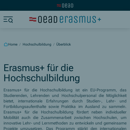
Visit the OeAD website
Jump to main content
Jump to footer
Skip navigation
Jump to navigation start
Home
/
Hochschulbildung
/
Überblick
Erasmus+ für die
Hochschulbildung
Erasmus+ für die Hochschulbildung ist ein EU-Programm, das
Studierenden, Lehrenden und Hochschulpersonal die Möglichkeit
bietet, internationale Erfahrungen durch Studien-, Lehr- und
Fortbildungsaufenthalte sowie Praktika im Ausland zu sammeln.
Erasmus+ für die Hochschulbildung fördert neben individueller
Mobilität auch die Zusammenarbeit zwischen Hochschulen, um
innovative Lehr- und Lernmethoden zu entwickeln und gemeinsame
Projekte umzusetzen. Das Programm stärkt den internationalen