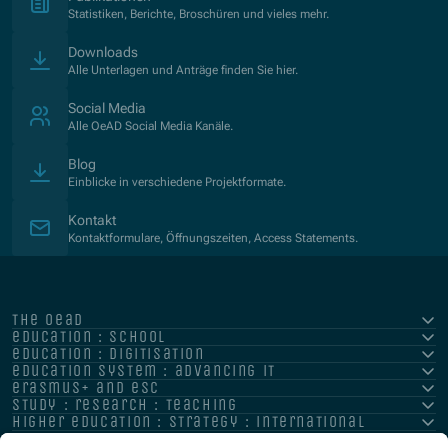
Statistiken, Berichte, Broschüren und vieles mehr.
Downloads
Alle Unterlagen und Anträge finden Sie hier.
Social Media
Alle OeAD Social Media Kanäle.
Blog
Einblicke in verschiedene Projektformate.
Kontakt
Kontaktformulare, Öffnungszeiten, Access Statements.
the oead
education : school
education : digitisation
education system : advancing it
erasmus+ and esc
study : research : teaching
higher education : strategy : international