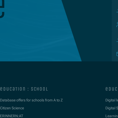
e
education : school
educ
Database offers for schools from A to Z
Digital 
Citizen Science
Digital S
ERINNERN:AT
Learnin