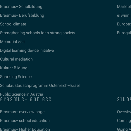
Erasmus+ Schulbildung
Marktpl
Erasmus+ Berufsbildung
eTwinn
School climate
Europa
Strengthening schools for a strong society
Eurogu
Memorial visit
Digital learning device initiative
Cultural mediation
Kultur : Bildung
Sparkling Science
Schulaustauschprogramm Österreich–Israel
Public Science in Austria
erasmus+ and esc
stud
Erasmus+ overview page
Overvie
Erasmus+ school education
Coming 
Erasmus+ Higher Education
Going 