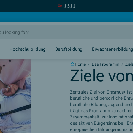
Visit the OeAD website
new window)
Hochschulbildung
Berufsbildung
Erwachsenenbildun
Home
/
Das Programm
/
Ziel
Ziele vo
Zentrales Ziel von Erasmus+ is
berufliche und persönliche Ent
berufliche Bildung, Jugend und
trägt das Programm zu nachhal
Zusammenhalt, zur Innovationsf
des aktiven Bürgersinns bei. Er
europäischen Bildungsraums un