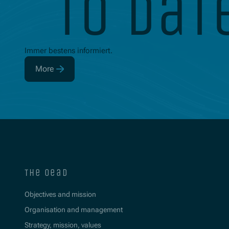
to dat
Immer bestens informiert.
More
(Opens in new window)
the oead
Objectives and mission
Organisation and management
Strategy, mission, values