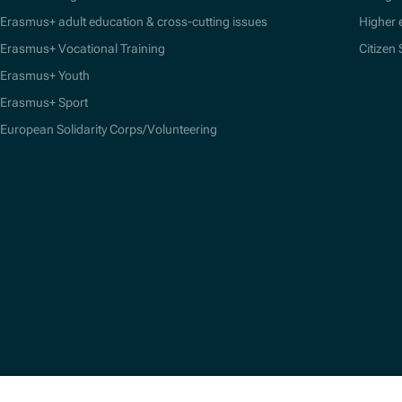
Erasmus+ adult education & cross-cutting issues
Higher 
Erasmus+ Vocational Training
Citizen
Erasmus+ Youth
Erasmus+ Sport
European Solidarity Corps/Volunteering