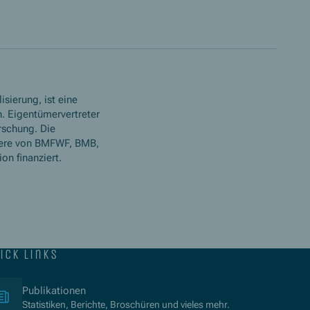
isierung, ist eine
. Eigentümervertreter
rschung. Die
ere von BMFWF, BMB,
n finanziert.
ick links
(Opens in new window)
Publikationen
Statistiken, Berichte, Broschüren und vieles mehr.