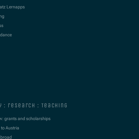
atz Lernapps
ing
ss
idance
y : research : teaching
w: grants and scholarships
to Austria
Abroad