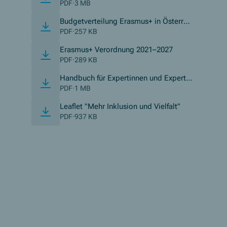
(Opens in new window)
N)
PDF
·
3 MB
Budgetverteilung Erasmus+ in Österrei
(Opens in new window)
ch Antragsjahr 2026
PDF
·
257 KB
(Opens in new 
Erasmus+ Verordnung 2021–2027
PDF
·
289 KB
Handbuch für Expertinnen und Experte
(Opens in new window)
n
PDF
·
1 MB
(Opens in ne
Leaflet "Mehr Inklusion und Vielfalt"
PDF
·
937 KB