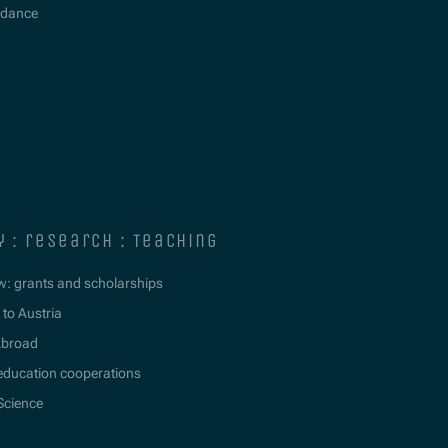
idance
y : research : teaching
w: grants and scholarships
to Austria
Abroad
education cooperations
 Science