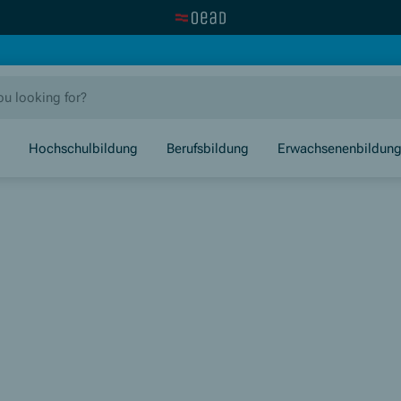
Visit the OeAD website
new window)
Hochschulbildung
Berufsbildung
Erwachsenenbildun