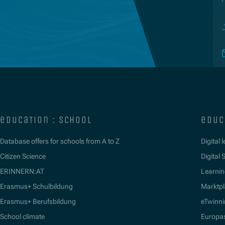
education : school
educ
Database offers for schools from A to Z
Digital 
Citizen Science
Digital S
ERINNERN:AT
Learnin
Erasmus+ Schulbildung
Marktpl
Erasmus+ Berufsbildung
eTwinn
School climate
Europa