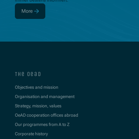
Immer bestens informiert.
More
(Opens in new window)
the oead
Objectives and mission
Organisation and management
Strategy, mission, values
OeAD cooperation offices abroad
Our programmes from A to Z
Corporate history