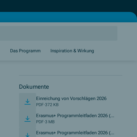
g
Das Programm
Inspiration & Wirkung
Dokumente
(Opens in new
Einreichung von Vorschlägen 2026
PDF
·
372 KB
Erasmus+ Programmleitfaden 2026 (D
(Opens in new window)
E)
PDF
·
3 MB
Erasmus+ Programmleitfaden 2026 (E