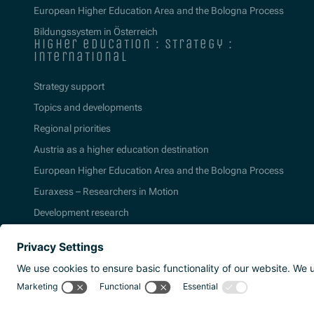
European Higher Education Area and the Bologna Process
Bildungssystem in Österreich
higher education : strategy :
international
Strategy support
Topics and developments
Regional priorities
Austria as a higher education destination
European Higher Education Area and the Bologna Process
Euraxess – Researchers in Motion
Development research