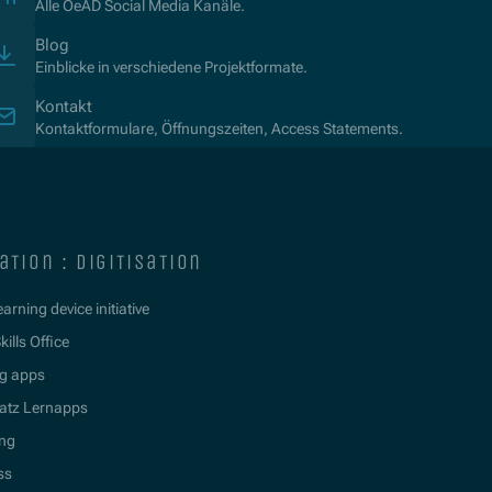
Alle OeAD Social Media Kanäle.
Blog
Einblicke in verschiedene Projektformate.
Kontakt
Kontaktformulare, Öffnungszeiten, Access Statements.
ation : digitisation
learning device initiative
kills Office
g apps
atz Lernapps
ing
ss