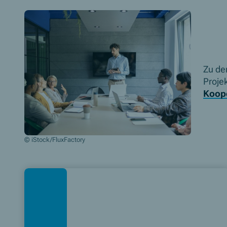
Zu de
Proje
Koope
© iStock/FluxFactory