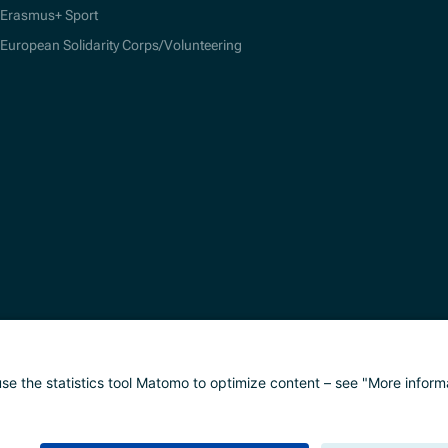
Erasmus+ Sport
European Solidarity Corps/Volunteering