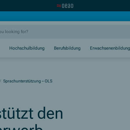
Visit the OeAD website
new window)
Hochschulbildung
Berufsbildung
Erwachsenenbildun
/
Sprachunterstützung – OLS
tützt den