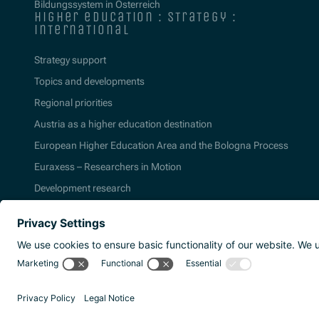
Bildungssystem in Österreich
higher education : strategy :
international
Strategy support
Topics and developments
Regional priorities
Austria as a higher education destination
European Higher Education Area and the Bologna Process
Euraxess – Researchers in Motion
Development research
2026 | Agentur für Bildung und Internation