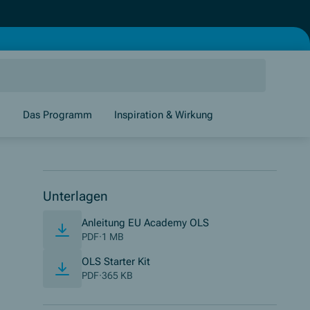
g
Das Programm
Inspiration & Wirkung
Unterlagen
(Opens in new windo
Anleitung EU Academy OLS
PDF
·
1 MB
(Opens in new window)
OLS Starter Kit
PDF
·
365 KB