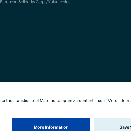
European Solidarity Corps/Volunteering
alisierung
Impressum
Datenschutz
Barrierefreih