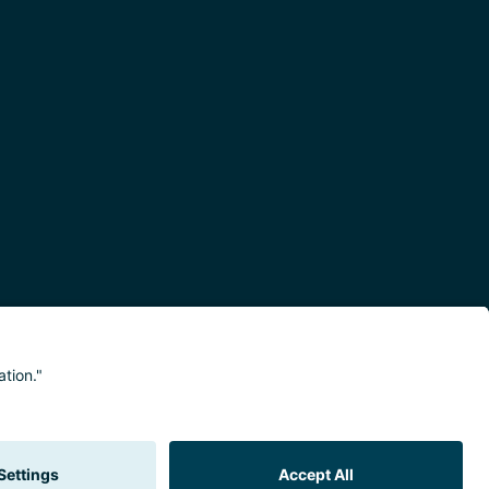
eitserklärung
Meldestelle/Hinweisgeber
Safeguarding Policy
Sitemap