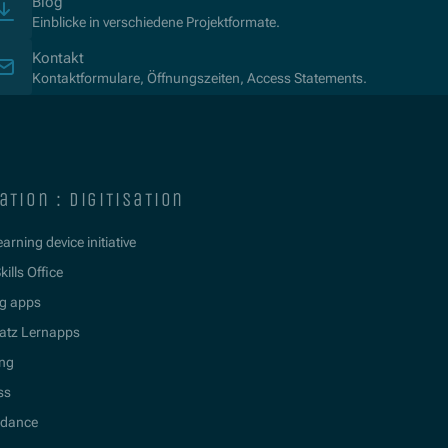
Blog
Einblicke in verschiedene Projektformate.
Kontakt
Kontaktformulare, Öffnungszeiten, Access Statements.
ation : digitisation
learning device initiative
kills Office
g apps
atz Lernapps
ing
ss
idance