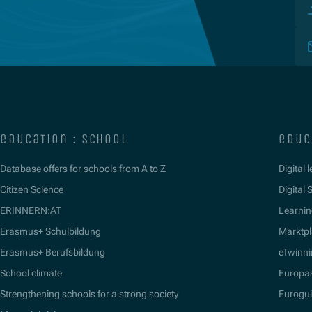
education : school
educ
Database offers for schools from A to Z
Digital 
Citizen Science
Digital S
ERINNERN:AT
Learnin
Erasmus+ Schulbildung
Marktpl
Erasmus+ Berufsbildung
eTwinn
School climate
Europa
Strengthening schools for a strong society
Eurogu