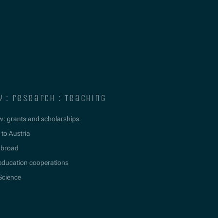
y : research : teaching
w: grants and scholarships
to Austria
Abroad
education cooperations
 Science