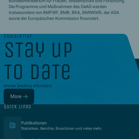
Bundesministerium für Frauen, Wissenschaft und Forschung.
Die Programme und Maßnahmen des OeAD werden
insbesondere von BMFWF, BMB, BKA, BMWKMS, der ADA
sowie der Europäischen Kommission finanziert.
newsletter
stay up
to date
Immer bestens informiert.
More
(Opens in new window)
quick links
(Opens in new window)
Publikationen
Statistiken, Berichte, Broschüren und vieles mehr.