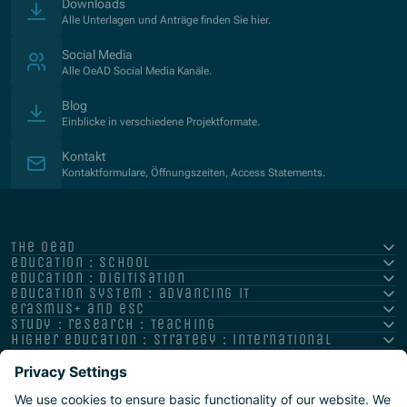
Downloads
Alle Unterlagen und Anträge finden Sie hier.
Social Media
Alle OeAD Social Media Kanäle.
Blog
Einblicke in verschiedene Projektformate.
Kontakt
Kontaktformulare, Öffnungszeiten, Access Statements.
the oead
education : school
education : digitisation
education system : advancing it
erasmus+ and esc
study : research : teaching
higher education : strategy : international