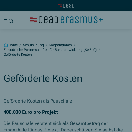
Visit the OeAD website
Jump to main content
Jump to footer
Skip navigation
Jump to navigation start
Home
/
Schulbildung
/
Kooperationen
/
Europäische Partnerschaften für Schulentwicklung (KA240)
/
Geförderte Kosten
Geförderte Kosten
Geförderte Kosten als Pauschale
400.000 Euro pro Projekt
Die Pauschale versteht sich als Gesamtbetrag der
Finanzhilfe für das Projekt. Dabei schätzen Sie selbst die