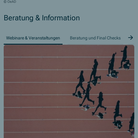
© OeAD
Beratung & Information
B
Webinare & Veranstaltungen
Beratung und Final Checks
Kon