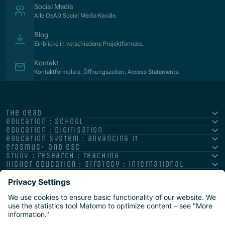
Social Media
Alle OeAD Social Media Kanäle.
Blog
Einblicke in verschiedene Projektformate.
Kontakt
Kontaktformulare, Öffnungszeiten, Access Statements.
the oead
education : school
education : digitisation
education system : advancing it
erasmus+ and esc
study : research : teaching
higher education : strategy : international