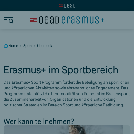
Visit the OeAD website
Jump to main content
Jump to footer
Skip navigation
Jump to navigation start
Home
/
Sport
/
Überblick
Erasmus+ im Sportbereich
Das Erasmus+ Sport Programm fördert die Beteiligung an sportlichen
und körperlichen Aktivitäten sowie ehrenamtliches Engagement. Das
Programm unterstützt die Lernmobilität von Personal im Breitensport,
die Zusammenarbeit von Organisationen und die Entwicklung
politischer Strategien im Bereich Sport und körperliche Betätigung.
Wer kann teilnehmen?