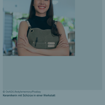
© OeAD/Lifestylememory/Pixabay
Keramikerin mit Schürze in einer Werkstatt
Jump to slider start