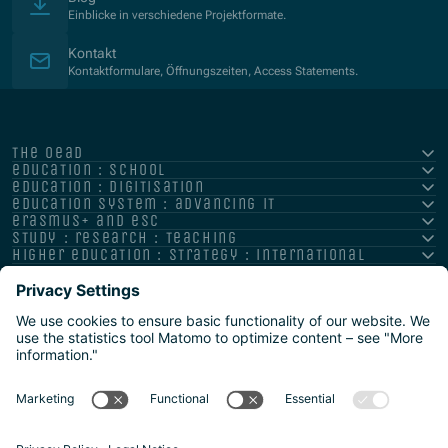
Einblicke in verschiedene Projektformate.
Kontakt
Kontaktformulare, Öffnungszeiten, Access Statements.
the oead
education : school
education : digitisation
education system : advancing it
erasmus+ and esc
study : research : teaching
higher education : strategy : international
Impressum
Datenschutz