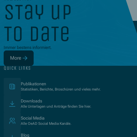
stay up
to date
Immer bestens informiert.
More
(Opens in new window)
quick links
(Opens in new window)
Publikationen
Statistiken, Berichte, Broschüren und vieles mehr.
Downloads
Alle Unterlagen und Anträge finden Sie hier.
Social Media
Alle OeAD Social Media Kanäle.
Blog