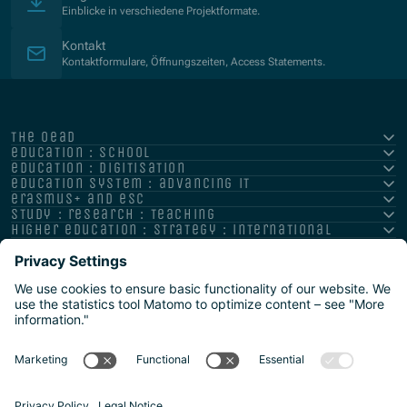
Einblicke in verschiedene Projektformate.
Kontakt
Kontaktformulare, Öffnungszeiten, Access Statements.
the oead
education : school
education : digitisation
education system : advancing it
erasmus+ and esc
study : research : teaching
higher education : strategy : international
Impressum
Datenschutz