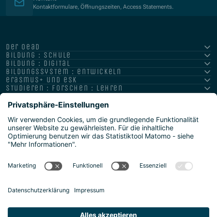
Kontaktformulare, Öffnungszeiten, Access Statements.
der oead
bildung : schule
bildung : digital
bildungssystem : entwickeln
erasmus+ und esk
studieren : forschen : lehren
hochschule : strategie : international
Impressum
Datenschutz
Barrierefreiheitserklärung
Meldestelle/Hinweisgeber
Safeguarding Policy