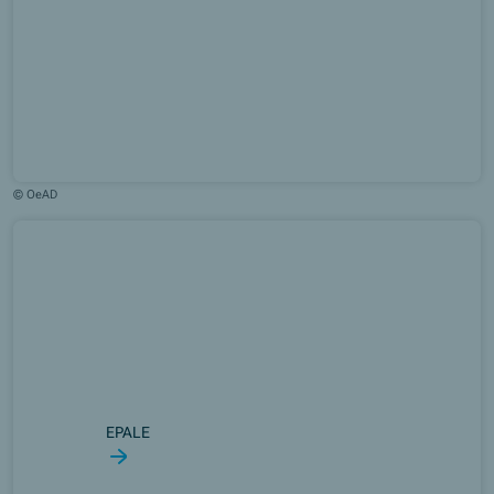
© OeAD
EPALE