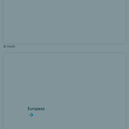
© OeAD
Europass