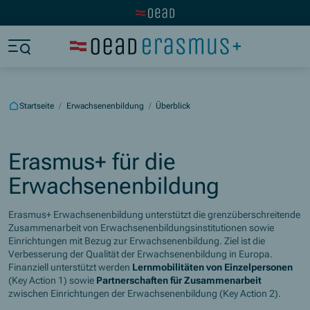
Zur OeAD Startseite
Zum Hauptinhalt springen
Zum Footer springen
Zum Ende der Navigation springen
Zum Beginn der Navigation springen
Startseite
/
Erwachsenenbildung
/
Überblick
Erasmus+ für die
Erwachsenenbildung
Erasmus+ Erwachsenenbildung unterstützt die grenzüberschreitende
Zusammenarbeit von Erwachsenenbildungsinstitutionen sowie
Einrichtungen mit Bezug zur Erwachsenenbildung. Ziel ist die
Verbesserung der Qualität der Erwachsenenbildung in Europa.
Finanziell unterstützt werden
Lernmobilitäten von Einzelpersonen
(Key Action 1) sowie
Partnerschaften für Zusammenarbeit
zwischen Einrichtungen der Erwachsenenbildung (Key Action 2).