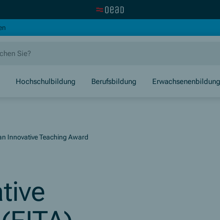
Zur OeAD Startseite
(Öffnet in neuem Fenster)
en
Hochschulbildung
Berufsbildung
Erwachsenenbildun
n Innovative Teaching Award
tive