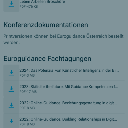
Leben Arbeiten Broschüre
PDF
·
476 KB
Konferenzdokumentationen
Printversionen können bei Euroguidance Österreich bestellt
werden.
Euroguidance Fachtagungen
2024: Das Potenzial von Künstlicher Intelligenz in der Bild
ungs- und Berufsberatung
PDF
·
3 MB
2023: Skills for the future. Mit Guidance Kompetenzen für
die Zukunft stärken
PDF
·
17 MB
2022: Online-Guidance. Beziehungsgestaltung in digitale
n Settings (DE)
PDF
·
8 MB
2022: Online-Guidance. Building Relationships in Digital
Settings (EN)
PDF
·
8 MB