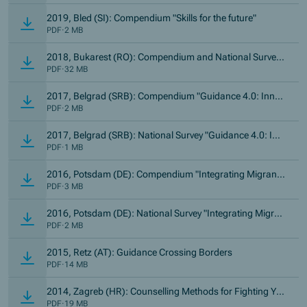
2019, Bled (SI): Compendium "Skills for the future"
PDF
·
2 MB
2018, Bukarest (RO): Compendium and National Survey
"Guidance and Counselling in the School Curriculum"
PDF
·
32 MB
2017, Belgrad (SRB): Compendium "Guidance 4.0: Innov
ative Practices for New Skills"
PDF
·
2 MB
2017, Belgrad (SRB): National Survey "Guidance 4.0: Inn
ovative Practices for New Skills"
PDF
·
1 MB
2016, Potsdam (DE): Compendium "Integrating Migrants
and Minorities"
PDF
·
3 MB
2016, Potsdam (DE): National Survey "Integrating Migran
ts and Minorities"
PDF
·
2 MB
2015, Retz (AT): Guidance Crossing Borders
PDF
·
14 MB
2014, Zagreb (HR): Counselling Methods for Fighting Yo
uth Unemployment
PDF
·
19 MB