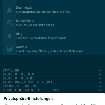
Downloads
Alle Unterlagen und Anträge finden Sie hier.
Social Media
Alle OeAD Social Media Kanäle.
Blog
Einblicke in verschiedene Projektformate.
Kontakt
Kontaktformulare, Öffnungszeiten, Access Statements.
der oead
bildung : schule
bildung : digital
bildungssystem : entwickeln
erasmus+ und esk
studieren : forschen : lehren
hochschule : strategie : international