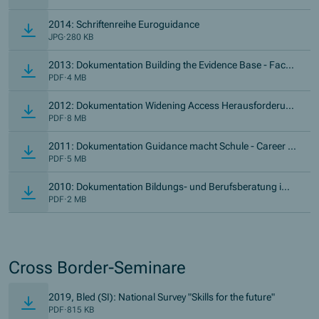
sätze von Guidance
2014: Schriftenreihe Euroguidance
JPG
·
280 KB
2013: Dokumentation Building the Evidence Base - Face-
to-Face Beratung: Methoden und Wirkung
PDF
·
4 MB
2012: Dokumentation Widening Access Herausforderun
gen erkennen – Angebote gestalten – Zielgruppen erreich
PDF
·
8 MB
en
2011: Dokumentation Guidance macht Schule - Career M
anagement Skills von der frühen Kindheit bis zum Berufs
PDF
·
5 MB
einstieg
2010: Dokumentation Bildungs- und Berufsberatung im
Kontext der Migration
PDF
·
2 MB
Cross Border-Seminare
2019, Bled (SI): National Survey "Skills for the future"
PDF
·
815 KB