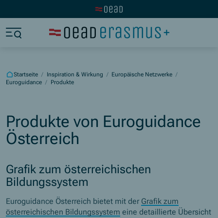
Zur OeAD Startseite
Zum Hauptinhalt springen
Zum Footer springen
Zum Ende der Navigation springen
Zum Beginn der Navigation springen
Startseite
/
Inspiration & Wirkung
/
Europäische Netzwerke
/
Euroguidance
/
Produkte
Produkte von Euroguidance
Österreich
Grafik zum österreichischen
Bildungssystem
Euroguidance
Österreich bietet mit der
Grafik zum
österreichischen Bildungssystem
eine detaillierte Übersicht