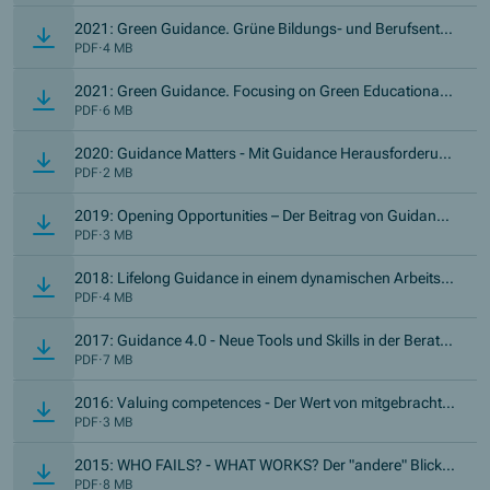
2021: Green Guidance. Grüne Bildungs- und Berufsentsc
heidungen im Fokus (DE)
PDF
·
4 MB
2021: Green Guidance. Focusing on Green Educational a
nd Career Pathways (EN)
PDF
·
6 MB
2020: Guidance Matters - Mit Guidance Herausforderun
gen eines turbulenten Arbeitsmarktes meistern
PDF
·
2 MB
2019: Opening Opportunities – Der Beitrag von Guidance
zu sozialer Gerechtigkeit
PDF
·
3 MB
2018: Lifelong Guidance in einem dynamischen Arbeitsm
arkt: erreichen, befähigen, stärken
PDF
·
4 MB
2017: Guidance 4.0 - Neue Tools und Skills in der Beratu
ng
PDF
·
7 MB
2016: Valuing competences - Der Wert von mitgebrachte
n Kompetenzen und Qualifikationen und deren Anerkenn
PDF
·
3 MB
ung
2015: WHO FAILS? - WHAT WORKS? Der "andere" Blick a
uf Bildungsbenachteiligung und Schulabbruch sowie An
PDF
·
8 MB