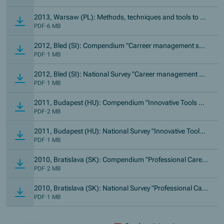
2013, Warsaw (PL): Methods, techniques and tools to di
agnose competences
PDF
·
6 MB
2012, Bled (SI): Compendium "Carreer management skill
s"
PDF
·
1 MB
2012, Bled (SI): National Survey "Career management ski
lls"
PDF
·
1 MB
2011, Budapest (HU): Compendium "Innovative Tools an
d Methods in Career Guidance and Counselling"
PDF
·
2 MB
2011, Budapest (HU): National Survey "Innovative Tools
and Methods in Career Guidance and Counselling"
PDF
·
1 MB
2010, Bratislava (SK): Compendium "Professional Care f
or Counsellors - Who Cares For Those Who Care"
PDF
·
2 MB
2010, Bratislava (SK): National Survey "Professional Care
for Counsellors - Who Cares For Those Who Care"
PDF
·
1 MB