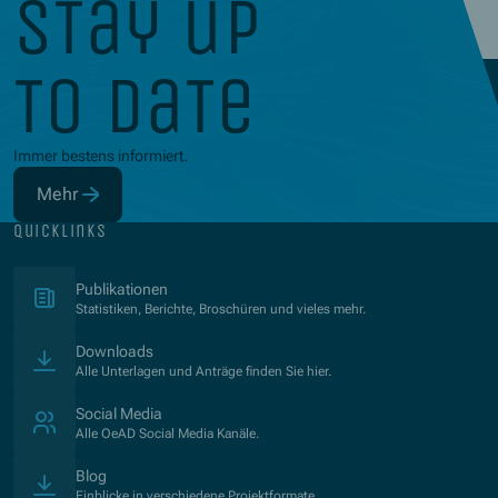
stay up
to date
Immer bestens informiert.
Mehr
(Öffnet in neuem Fenster)
quicklinks
(Öffnet in neuem Fenster)
Publikationen
Statistiken, Berichte, Broschüren und vieles mehr.
Downloads
Alle Unterlagen und Anträge finden Sie hier.
Social Media
Alle OeAD Social Media Kanäle.
Blog
Einblicke in verschiedene Projektformate.