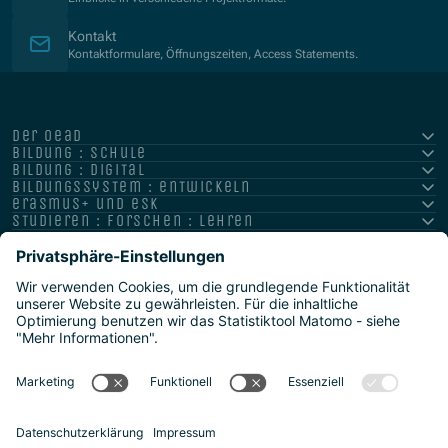
Kontakt
Kontaktformulare, Öffnungszeiten, Access Statements.
der oead
bildung : schule
bildung : digital
bildungssystem : entwickeln
erasmus+ und esk
studieren : forschen : lehren
hochschule : strategie : international
Impressum
Datenschutz
Barrierefreiheitserklärung