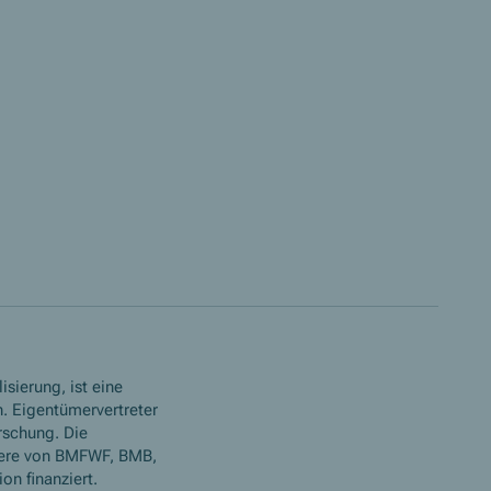
isierung, ist eine
. Eigentümervertreter
rschung. Die
ere von BMFWF, BMB,
n finanziert.