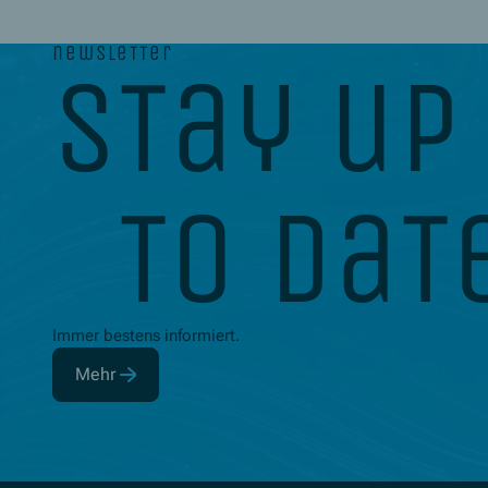
newsletter
stay up
to dat
Immer bestens informiert.
Mehr
(Öffnet in neuem Fenster)