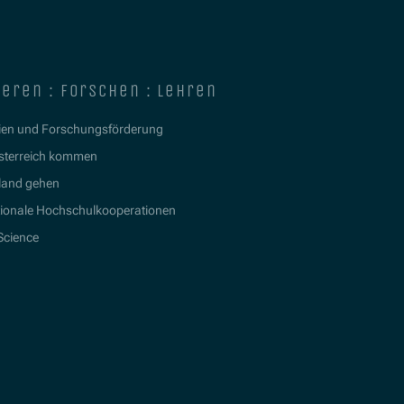
ieren : forschen : lehren
ien und Forschungsförderung
sterreich kommen
land gehen
tionale Hochschulkooperationen
 Science