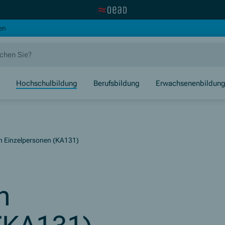
Zur OeAD Startseite
(Öffnet in neuem Fenster)
en
Hochschulbildung
Berufsbildung
Erwachsenenbildun
on Einzelpersonen (KA131)
n