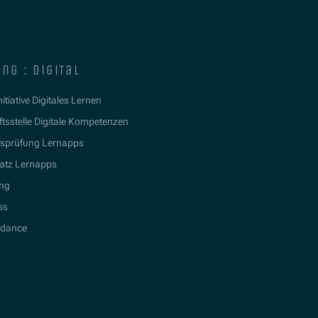
ng : digital
itiative Digitales Lernen
tsstelle Digitale Kompetenzen
tsprüfung Lernapps
atz Lernapps
ing
ss
idance