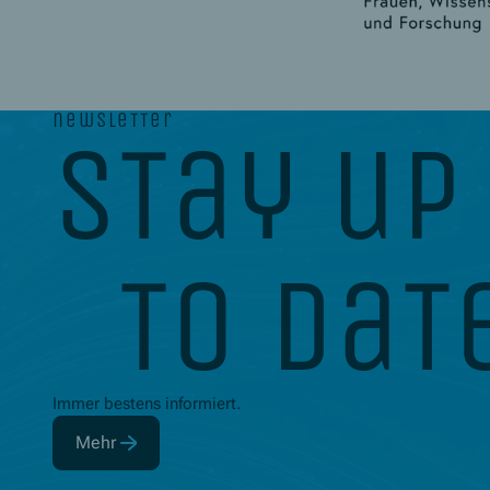
newsletter
stay up
to dat
Immer bestens informiert.
Mehr
(Öffnet in neuem Fenster)