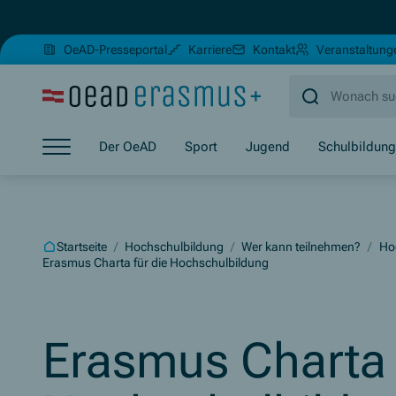
(Öffnet in neuem Fenster)
OeAD-Presseportal
Karriere
Kontakt
Veranstaltung
Zum Hauptinhalt springen
Zum Footer springen
Zum Ende der Navigation springen
Der OeAD
Sport
Jugend
Schulbildung
Zum Beginn der Navigation springen
Startseite
/
Hochschulbildung
/
Wer kann teilnehmen?
/
Ho
Erasmus Charta für die Hochschulbildung
Erasmus Charta 