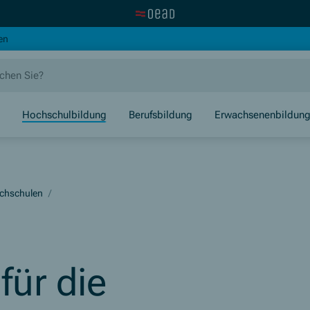
Zur OeAD Startseite
(Öffnet in neuem Fenster)
en
Hochschulbildung
Berufsbildung
Erwachsenenbildun
chschulen
/
für die