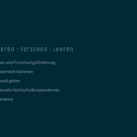
ieren : forschen : lehren
ien und Forschungsförderung
sterreich kommen
land gehen
tionale Hochschulkooperationen
 Science