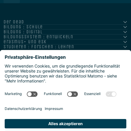
der oead
bildung : schule
bildung : digital
bildungssystem : entwickeln
erasmus+ und esk
studieren : forschen : lehren
hochschule : strategie : international
Impressum
Datenschutz
Barrierefreiheitserklärung
Meldestelle/Hinweisgeber
Safeguarding Policy
Sitemap