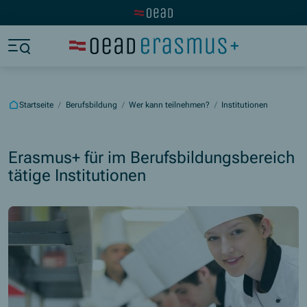
Zur OeAD Startseite
Zum Hauptinhalt springen
Zum Footer springen
Zum Ende der Navigation springen
Zum Beginn der Navigation springen
Startseite
/
Berufsbildung
/
Wer kann teilnehmen?
/
Institutionen
Erasmus+ für im Berufsbildungsbereich
tätige Institutionen