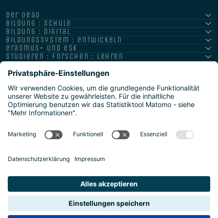
der oead
bildung : schule
bildung : digital
bildungssystem : entwickeln
erasmus+ und esk
studieren : forschen : lehren
hochschule : strategie : international
Impressum
Datenschutz
Barrierefreiheitserklärung
Meldestelle/Hinweisgeber
Safeguarding Policy
Sitemap