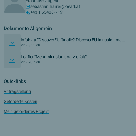
Erasmus+ Jugend
sebastian.harrer@oead.at
+43 1 53408-719
Dokumente Allgemein
Infoblatt "DiscoverEU für alle? DiscoverEU Inklusion mach
(Öffnet in neuem Fenster)
t es möglich!
PDF
·
311 KB
(Öffnet in neuem Fenster)
Leaflet "Mehr Inklusion und Vielfalt"
PDF
·
937 KB
Quicklinks
Antragstellung
Geförderte Kosten
Mein gefördertes Projekt