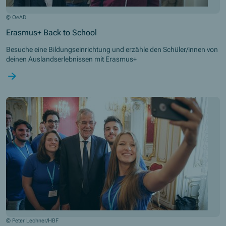
© OeAD
Erasmus+ Back to School
Besuche eine Bildungseinrichtung und erzähle den Schüler/innen von
deinen Auslandserlebnissen mit Erasmus+
EuroApprentices besuchen den Bundespräsidenten
© Peter Lechner/HBF