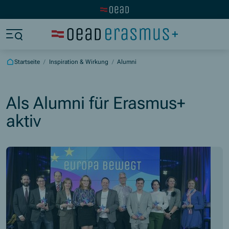
Zur OeAD Startseite
Zum Hauptinhalt springen
Zum Footer springen
Zum Ende der Navigation springen
Zum Beginn der Navigation springen
Startseite
/
Inspiration & Wirkung
/
Alumni
Als Alumni für Erasmus+
aktiv