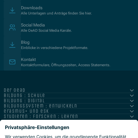
Downloads
Alle Unterlagen und Anträge finden Sie hier.
Social Media
Alle OeAD Social Media Kanäle.
Blog
Einblicke in verschiedene Projektformate.
Kontakt
Kontaktformulare, Öffnungszeiten, Access Statements.
der oead
bildung : schule
bildung : digital
bildungssystem : entwickeln
erasmus+ und esk
studieren : forschen : lehren
hochschule : strategie : international