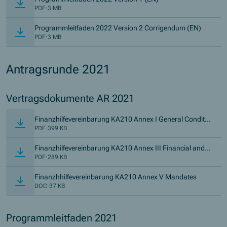
PDF
·
3 MB
(Öffnet 
Programmleitfaden 2022 Version 2 Corrigendum (EN)
PDF
·
3 MB
Antragsrunde 2021
Vertragsdokumente AR 2021
Finanzhilfevereinbarung KA210 Annex I General Conditio
ns
PDF
·
399 KB
Finanzhilfevereinbarung KA210 Annex III Financial and C
ontractual Rules
PDF
·
289 KB
Finanzhhilfevereinbarung KA210 Annex V Mandates
DOC
·
37 KB
Programmleitfaden 2021