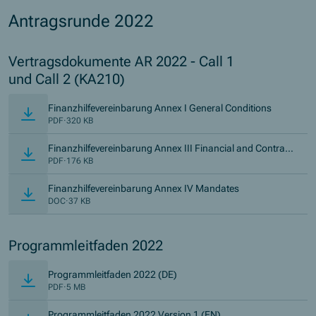
Antragsrunde 2022
Vertragsdokumente AR 2022 - Call 1
und Call 2 (KA210)
(Öffnet i
Finanzhilfevereinbarung Annex I General Conditions
PDF
·
320 KB
Finanzhilfevereinbarung Annex III Financial and Contract
(Öffnet in neuem Fenster)
ual Rules KA210
PDF
·
176 KB
(Öffnet in neuem 
Finanzhilfevereinbarung Annex IV Mandates
DOC
·
37 KB
Programmleitfaden 2022
(Öffnet in neuem Fenster)
Programmleitfaden 2022 (DE)
PDF
·
5 MB
(Öffnet in neuem Fens
Programmleitfaden 2022 Version 1 (EN)