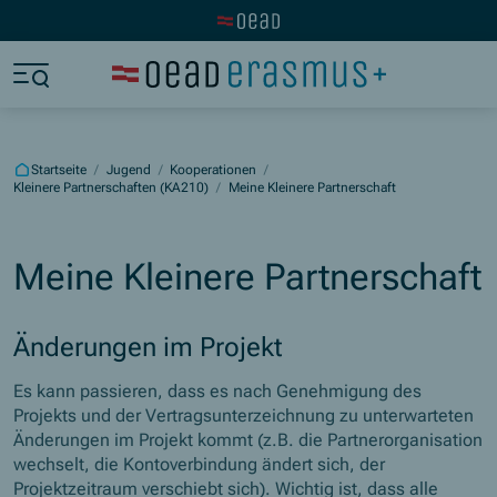
Zur OeAD Startseite
Zum Hauptinhalt springen
Zum Footer springen
Zum Ende der Navigation springen
Zum Beginn der Navigation springen
Startseite
/
Jugend
/
Kooperationen
/
Kleinere Partnerschaften (KA210)
/
Meine Kleinere Partnerschaft
Meine Kleinere Partnerschaft
Änderungen im Projekt
Es kann passieren, dass es nach Genehmigung des
Projekts und der Vertragsunterzeichnung zu unterwarteten
Änderungen im Projekt kommt (z.B. die Partnerorganisation
wechselt, die Kontoverbindung ändert sich, der
Projektzeitraum verschiebt sich). Wichtig ist, dass alle