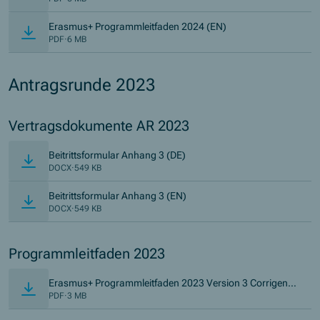
Erasmus+ Programmleitfaden 2024 (EN)
PDF
·
6 MB
Antragsrunde 2023
Vertragsdokumente AR 2023
(Öffnet in neuem Fenster)
Beitrittsformular Anhang 3 (DE)
DOCX
·
549 KB
(Öffnet in neuem Fenster)
Beitrittsformular Anhang 3 (EN)
DOCX
·
549 KB
Programmleitfaden 2023
Erasmus+ Programmleitfaden 2023 Version 3 Corrigend
um (EN)
PDF
·
3 MB