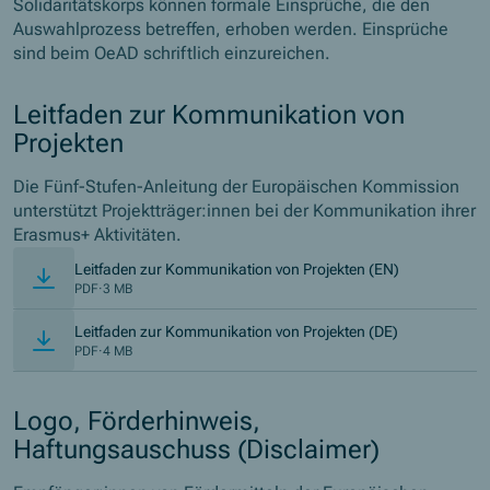
Solidaritätskorps können formale Einsprüche, die den
Auswahlprozess betreffen, erhoben werden. Einsprüche
sind beim OeAD schriftlich einzureichen.
Leitfaden zur Kommunikation von
Projekten
Die Fünf-Stufen-Anleitung der Europäischen Kommission
unterstützt Projektträger:innen bei der Kommunikation ihrer
Erasmus+ Aktivitäten.
(Öffnet in ne
Leitfaden zur Kommunikation von Projekten (EN)
PDF
·
3 MB
(Öffnet in ne
Leitfaden zur Kommunikation von Projekten (DE)
PDF
·
4 MB
Logo, Förderhinweis,
Haftungsauschuss (Disclaimer)