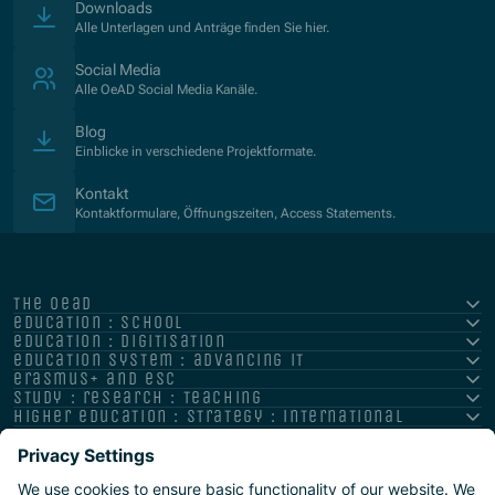
Downloads
Alle Unterlagen und Anträge finden Sie hier.
Social Media
Alle OeAD Social Media Kanäle.
Blog
Einblicke in verschiedene Projektformate.
Kontakt
Kontaktformulare, Öffnungszeiten, Access Statements.
the oead
education : school
education : digitisation
education system : advancing it
erasmus+ and esc
study : research : teaching
higher education : strategy : international