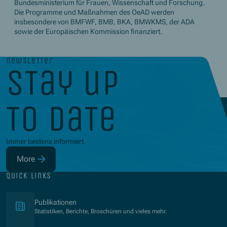
Bundesministerium für Frauen, Wissenschaft und Forschung.
Die Programme und Maßnahmen des OeAD werden
insbesondere von BMFWF, BMB, BKA, BMWKMS, der ADA
sowie der Europäischen Kommission finanziert.
newsletter
stay up
to date
Immer bestens informiert.
More
(Opens in new window)
quick links
(Opens in new window)
Publikationen
Statistiken, Berichte, Broschüren und vieles mehr.