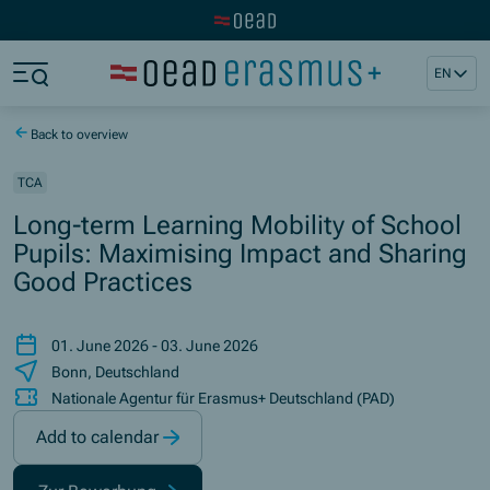
Visit the OeAD website
Jump to main content
Jump to footer
EN
Skip navigation
Jump to navigation start
Back to overview
TCA
Long-term Learning Mobility of School
Pupils: Maximising Impact and Sharing
Good Practices
01. June 2026 - 03. June 2026
Bonn, Deutschland
Nationale Agentur für Erasmus+ Deutschland (PAD)
Add to calendar