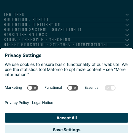
the oead
education : school
education : digitisation
education system : advancing it
erasmus+ and esc
study : research : teaching
higher education : strategy : international
Impressum
Datenschutz
Barrierefreiheitserklärung
Meldestelle/Hinweisgeber
Safeguarding Policy
Sitemap