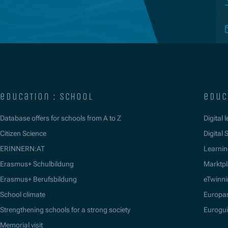
education : school
educ
Database offers for schools from A to Z
Digital 
Citizen Science
Digital S
ERINNERN:AT
Learnin
Erasmus+ Schulbildung
Marktpl
Erasmus+ Berufsbildung
eTwinn
School climate
Europa
Strengthening schools for a strong society
Eurogu
Memorial visit