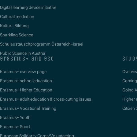
Digital learning device initiative
Cultural mediation
Kultur : Bildung
Sparkling Science
Schulaustauschprogramm Österreich–Israel
Public Science in Austria
erasmus+ and esc
stud
Erasmus+ overview page
Overvie
Erasmus+ school education
Coming 
Erasmus+ Higher Education
Going 
Erasmus+ adult education & cross-cutting issues
Higher 
Erasmus+ Vocational Training
Citizen
Erasmus+ Youth
Erasmus+ Sport
European Solidarity Corps/Volunteering