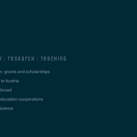
y : research : teaching
w: grants and scholarships
to Austria
Abroad
education cooperations
 Science