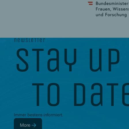
newsletter
stay up
to dat
Immer bestens informiert.
More
(Opens in new window)