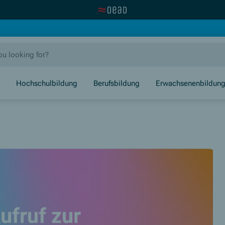
Visit the OeAD website
new window)
Hochschulbildung
Berufsbildung
Erwachsenenbildun