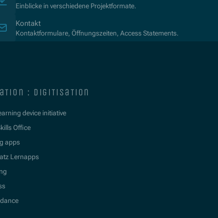
Einblicke in verschiedene Projektformate.
Kontakt
Kontaktformulare, Öffnungszeiten, Access Statements.
ation : digitisation
learning device initiative
kills Office
g apps
atz Lernapps
ing
ss
idance