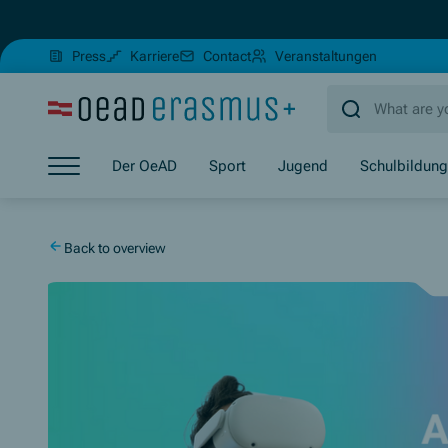
(Opens in new window)
(Opens in 
Press
Karriere
Contact
Veranstaltungen
Jump to main content
Jump to footer
Skip navigation
Der OeAD
Sport
Jugend
Schulbildung
Jump to navigation start
Back to overview