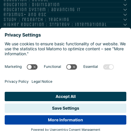
education : digitisation
education system : advancing it
erasmus+ and esc
study : research : teaching
higher education : strategy : international
Impressum
Datenschutz
Barrierefreiheitserklärung
Meldestelle/Hinweisgeber
Safeguarding Policy
Sitemap
2026 | Agentur für Bildung und Internationalisierung