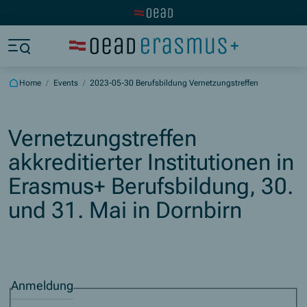
Visit the OeAD website
Jump to main content
Jump to footer
Skip navigation
Jump to navigation start
Home
/
Events
/
2023-05-30 Berufsbildung Vernetzungstreffen
Vernetzungstreffen
akkreditierter Institutionen in
Erasmus+ Berufsbildung, 30.
und 31. Mai in Dornbirn
Anmeldung