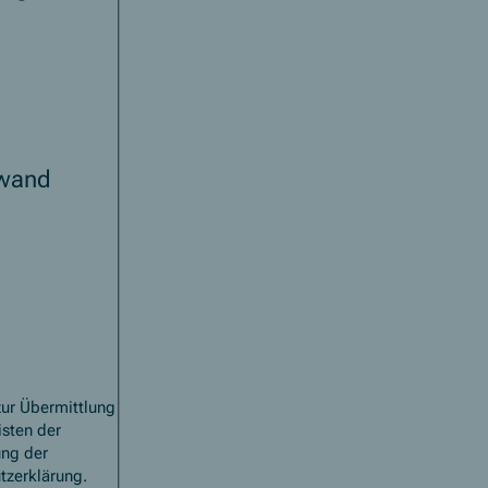
nwand
zur Übermittlung
isten der
ung der
tzerklärung.