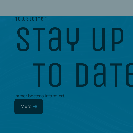
newsletter
stay up
to dat
Immer bestens informiert.
More
(Opens in new window)