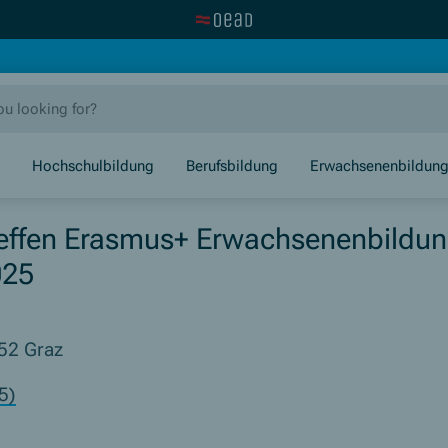
Visit the OeAD website
new window)
Hochschulbildung
Berufsbildung
Erwachsenenbildun
effen Erasmus+ Erwachsenenbildu
025
52 Graz
5)