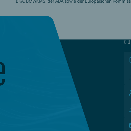
BKA, BMWKMS, der ADA sowie der Europäischen Kommissio
qu
e