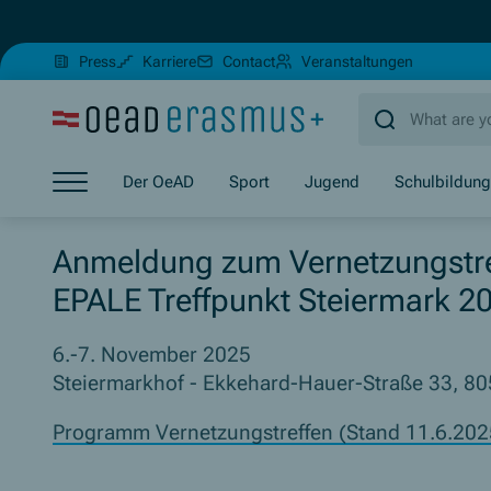
(Opens in new window)
(Opens in 
Press
Karriere
Contact
Veranstaltungen
Jump to main content
Jump to footer
Skip navigation
Der OeAD
Sport
Jugend
Schulbildung
Jump to navigation start
Anmeldung zum Vernetzungstr
EPALE Treffpunkt Steiermark 2
6.-7. November 2025
Steiermarkhof - Ekkehard-Hauer-Straße 33, 80
Programm Vernetzungstreffen (Stand 11.6.202