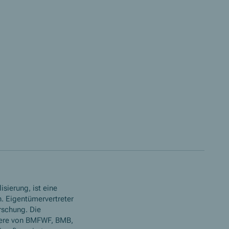
isierung, ist eine
. Eigentümervertreter
rschung. Die
ere von BMFWF, BMB,