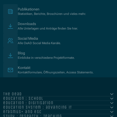
(Opens in new window)
Publikationen
Statistiken, Berichte, Broschüren und vieles mehr.
Downloads
Alle Unterlagen und Anträge finden Sie hier.
Social Media
Alle OeAD Social Media Kanäle.
Blog
Einblicke in verschiedene Projektformate.
Kontakt
Kontaktformulare, Öffnungszeiten, Access Statements.
the oead
education : school
education : digitisation
education system : advancing it
erasmus+ and esc
study : research : teaching