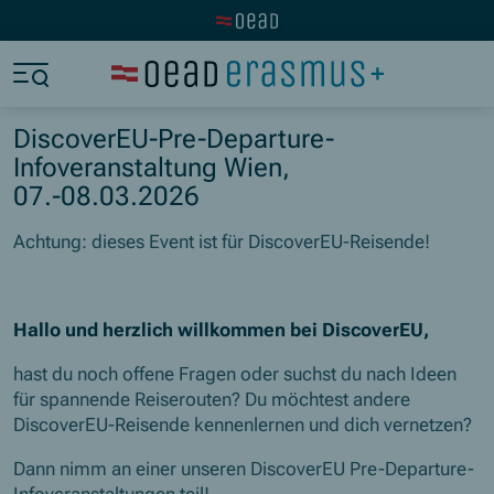
Visit the OeAD website
Jump to main content
Jump to footer
Skip navigation
Jump to navigation start
DiscoverEU-Pre-Departure-
Infoveranstaltung Wien,
07.-08.03.2026
Achtung: dieses Event ist für DiscoverEU-Reisende!
Hallo und herzlich willkommen bei DiscoverEU,
hast du noch offene Fragen oder suchst du nach Ideen
für spannende Reiserouten? Du möchtest andere
DiscoverEU-Reisende kennenlernen und dich vernetzen?
Dann nimm an einer unseren DiscoverEU Pre-Departure-