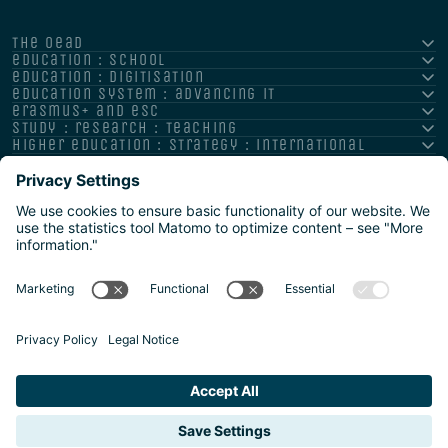
the oead
education : school
education : digitisation
education system : advancing it
erasmus+ and esc
study : research : teaching
higher education : strategy : international
Impressum
Datenschutz
Barrierefreiheitserklärung
Meldestelle/Hinweisgeber
Safeguarding Policy
Sitemap