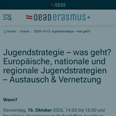
Visit the OeAD website
Jump to main content
Jump to footer
Skip navigation
Jump to navigation start
Home
/
Events
/
2026-10-15 Jugendstrategie – was geht?
Jugendstrategie – was geht?
Europäische, nationale und
regionale Jugendstrategien
– Austausch & Vernetzung
Wann?
Donnerstag,
15. Oktober
2026, 14:00 bis 18:00 und