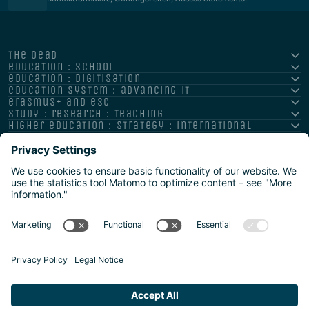
the oead
education : school
education : digitisation
education system : advancing it
erasmus+ and esc
study : research : teaching
higher education : strategy : international
Impressum
Datenschutz
Barrierefreiheitserklärung
Meldestelle/Hinweisgeber
Safeguarding Policy
Sitemap