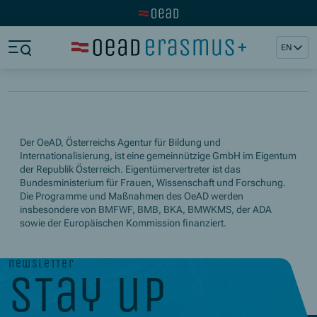
Visit the OeAD website
Jump to main content
Jump to footer
EN
Skip navigation
Jump to navigation start
Der OeAD, Österreichs Agentur für Bildung und
Internationalisierung, ist eine gemeinnützige GmbH im Eigentum
der Republik Österreich. Eigentümervertreter ist das
Bundesministerium für Frauen, Wissenschaft und Forschung.
Die Programme und Maßnahmen des OeAD werden
insbesondere von BMFWF, BMB, BKA, BMWKMS, der ADA
sowie der Europäischen Kommission finanziert.
newsletter
stay up