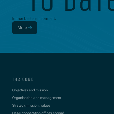
to dat
Immer bestens informiert.
More
(Opens in new window)
the oead
Objectives and mission
Organisation and management
Strategy, mission, values
OeAD cooperation offices abroad