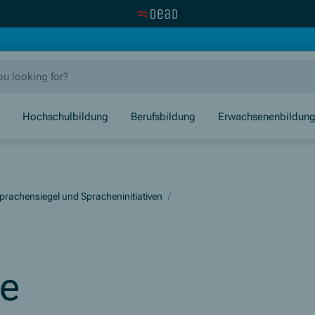
Visit the OeAD website
new window)
Hochschulbildung
Berufsbildung
Erwachsenenbildun
rachensiegel und Spracheninitiativen
/
te