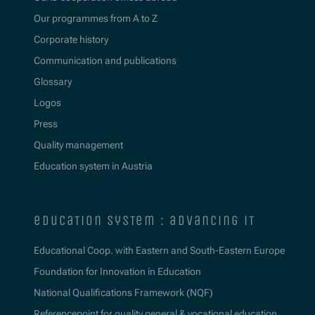
Our programmes from A to Z
Corporate history
Communication and publications
Glossary
Logos
Press
Quality management
Education system in Austria
education system : advancing it
Educational Coop. with Eastern and South-Eastern Europe
Foundation for Innovation in Education
National Qualifications Framework (NQF)
Referencepoint for quality general & vocational education