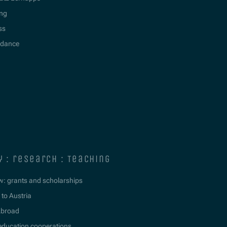
ing
ss
idance
y : research : teaching
w: grants and scholarships
to Austria
Abroad
education cooperations