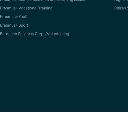
Erasmus+ Vocational Training
Citizen
Erasmus+ Youth
Erasmus+ Sport
European Solidarity Corps/Volunteering