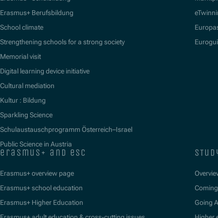
Erasmus+ Berufsbildung
eTwinn
School climate
Europa
Strengthening schools for a strong society
Eurogu
Memorial visit
Digital learning device initiative
Cultural mediation
Kultur : Bildung
Sparkling Science
Schulaustauschprogramm Österreich–Israel
Public Science in Austria
erasmus+ and esc
stud
Erasmus+ overview page
Overvie
Erasmus+ school education
Coming 
Erasmus+ Higher Education
Going 
Erasmus+ adult education & cross-cutting issues
Higher 