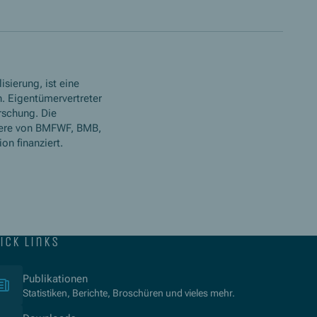
isierung, ist eine
. Eigentümervertreter
rschung. Die
ere von BMFWF, BMB,
n finanziert.
ick links
(Opens in new window)
Publikationen
Statistiken, Berichte, Broschüren und vieles mehr.