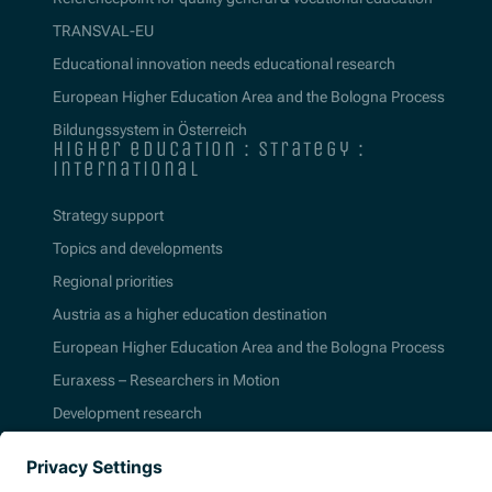
TRANSVAL-EU
Educational innovation needs educational research
European Higher Education Area and the Bologna Process
Bildungssystem in Österreich
higher education : strategy :
international
Strategy support
Topics and developments
Regional priorities
Austria as a higher education destination
European Higher Education Area and the Bologna Process
Euraxess – Researchers in Motion
Development research