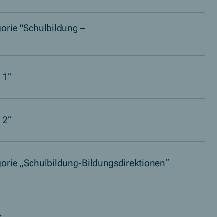
orie "Schulbildung –
 1“
 2“
gorie „Schulbildung-Bildungsdirektionen“
s