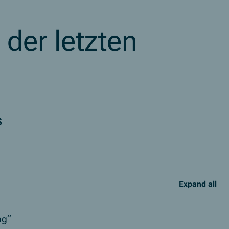
der letzten
s
Expand all
ng“