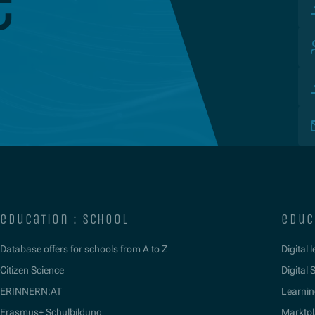
e
education : school
educ
Database offers for schools from A to Z
Digital 
Citizen Science
Digital S
ERINNERN:AT
Learnin
Erasmus+ Schulbildung
Marktpl