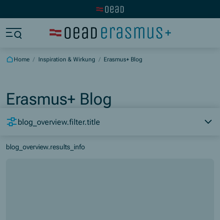
Visit the OeAD website
Jump to main content
Jump to footer
Skip navigation
Jump to navigation start
Home
/
Inspiration & Wirkung
/
Erasmus+ Blog
Erasmus+ Blog
blog_overview.filter.title
blog_overview.results_info