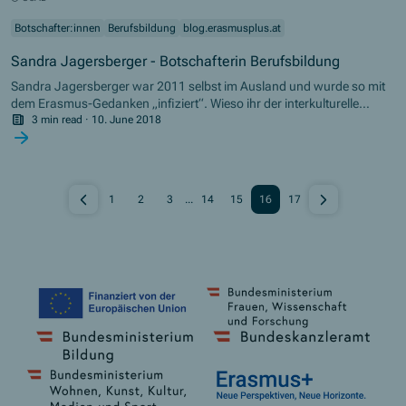
Botschafter:innen
Berufsbildung
blog.erasmusplus.at
Sandra Jagersberger - Botschafterin Berufsbildung
Sandra Jagersberger war 2011 selbst im Ausland und wurde so mit
dem Erasmus-Gedanken „infiziert“. Wieso ihr der interkulturelle
Austausch an ihrer Schule so wichtig ist und welche Hürden
3 min read
·
10. June 2018
Erasmus+ überwinden kann, erzählt sie im Video.
1
2
3
...
14
15
16
17