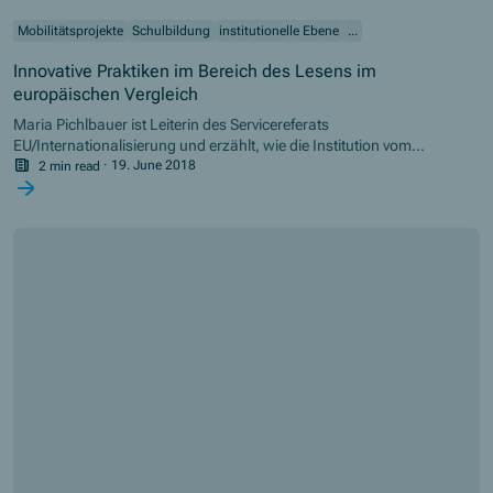
Mobilitätsprojekte
Schulbildung
institutionelle Ebene
...
Innovative Praktiken im Bereich des Lesens im
europäischen Vergleich
Maria Pichlbauer ist Leiterin des Servicereferats
EU/Internationalisierung und erzählt, wie die Institution vom
Erasmus+ Projekt „Innovative Praktiken im Bereich des allgemeinen
2 min read
·
19. June 2018
und fachspezifischen Lesens im europäischen Vergleich“ profitiert.