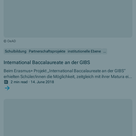
© OeAD
Schulbildung
Partnerschaftsprojekte
institutionelle Ebene
...
International Baccalaureate an der GIBS
Beim Erasmus+ Projekt „International Baccalaureate an der GIBS“
erhielten Schüler/innen die Möglichkeit, zeitgleich mit ihrer Matura ein
internationales Bakkalaureat abzuschließen. Auch Lehrende konnten
2 min read
·
14. June 2018
sich im Rahmen des Projekts weiterbilden. Im Video berichtet Ursula
Schatz, Lehrerin an der GIBS (Graz International Bilingual School),
über die Chancen, die sich dadurch für die Schule eröffneten.