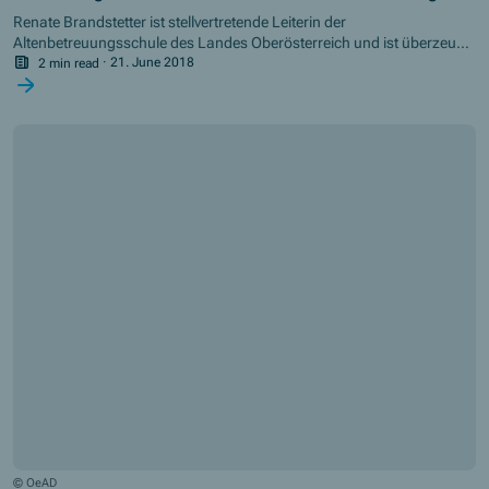
Renate Brandstetter ist stellvertretende Leiterin der
Altenbetreuungsschule des Landes Oberösterreich und ist überzeugt,
dass das Erasmus+ Projekt „Vermittlung von Auszubildenden in der
2 min read
·
21. June 2018
Altenbetreuung – Sammlung Transnationaler Erfahrung in der
Altenarbeit“ ihrer Institution einen großen Mehrwert bietet.
© OeAD