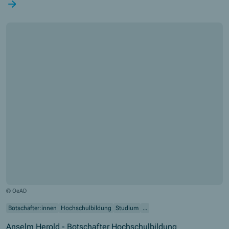
neue Lernformen kennenlernen – das sind nur einige der Highlights in
diesem Projekt.
© OeAD
Botschafter:innen
Hochschulbildung
Studium
...
Anselm Herold - Botschafter Hochschulbildung