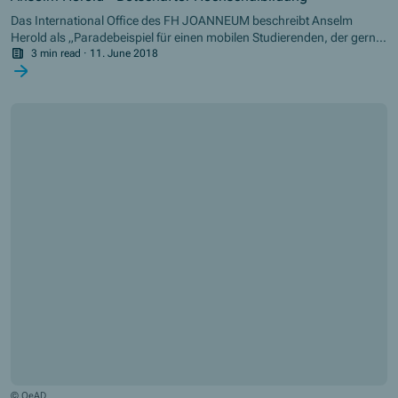
Das International Office des FH JOANNEUM beschreibt Anselm
Herold als „Paradebeispiel für einen mobilen Studierenden, der gerne
neue Pfade geht und dankbar für jegliche Erfahrungen ist, die er auf
3 min read
·
11. June 2018
diesem Weg machen darf“.
© OeAD