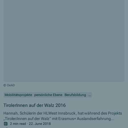
© OeAD
Mobilitätsprojekte
persönliche Ebene
Berufsbildung
...
TirolerInnen auf der Walz 2016
Hannah, Schülerin der HLWest Innsbruck, hat während des Projekts
„Tiroler/innen auf der Walz“ mit Erasmus+ Auslandserfahrung
gesammelt. In ihrem Pflichtpraktikum hat sie viel Neues über das
2 min read
·
22. June 2018