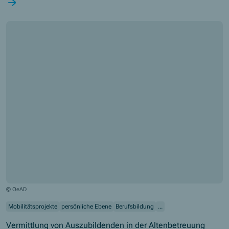
Arbeiten, die Sprache und wie das Leben in einem anderen Land
funktioniert, gelernt.
© OeAD
Mobilitätsprojekte
persönliche Ebene
Berufsbildung
...
Vermittlung von Auszubildenden in der Altenbetreuung