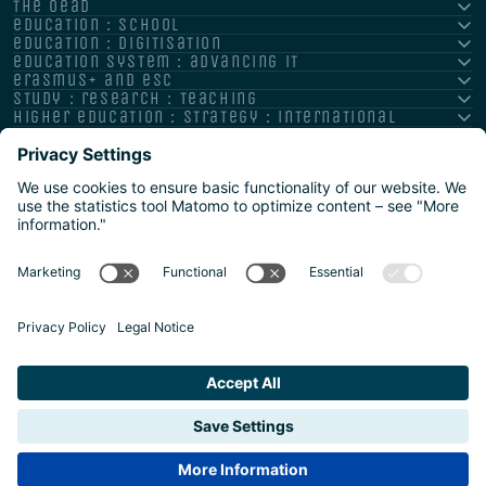
the oead
education : school
education : digitisation
education system : advancing it
erasmus+ and esc
study : research : teaching
higher education : strategy : international
Impressum
Datenschutz
Barrierefreiheitserklärung
Meldestelle/Hinweisgeber
Safeguarding Policy
Sitemap
2026 | Agentur für Bildung und Internationalisierung