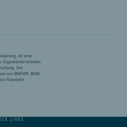
isierung, ist eine
. Eigentümervertreter
rschung. Die
ere von BMFWF, BMB,
n finanziert.
ick links