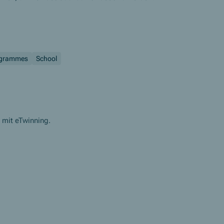
ogrammes
School
t mit eTwinning.