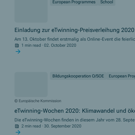
European Programmes
School
Einladung zur eTwinning-Preisverleihung 2020:
Am 13. Oktober findet erstmalig als Online-Event die feierli
europäischen Schulprojekte des Jahres 2020 statt.
1 min read
·
02. October 2020
Bildungskooperation O/SOE
European Pr
© Europäische Kommission
eTwinning-Wochen 2020: Klimawandel und ök
Die eTwinning-Wochen finden in diesem Jahr vom 28. Septe
Jahresthemas „Klimawandel und ökologische Herausforder
2 min read
·
30. September 2020