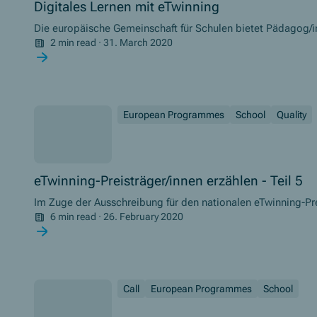
Digitales Lernen mit eTwinning
Die europäische Gemeinschaft für Schulen bietet Pädagog/in
Klassenzimmer.
2 min read
·
31. March 2020
European Programmes
School
Quality
eTwinning-Preisträger/innen erzählen - Teil 5
Im Zuge der Ausschreibung für den nationalen eTwinning-Pre
aus den Vorjahren über ihre Erfahrungen und geben Tipps für
6 min read
·
26. February 2020
Call
European Programmes
School