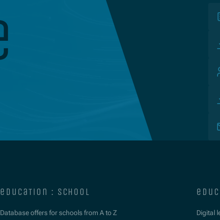
e
education : school
educ
Database offers for schools from A to Z
Digital 