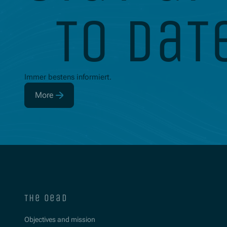
to dat
Immer bestens informiert.
More
(Opens in new window)
the oead
Objectives and mission