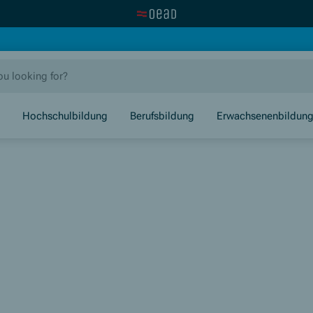
Visit the OeAD website
new window)
Hochschulbildung
Berufsbildung
Erwachsenenbildun