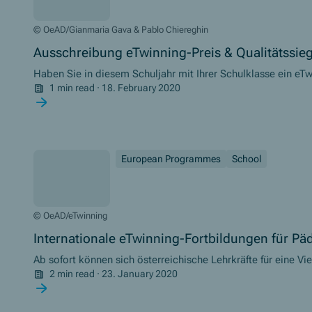
© OeAD/Gianmaria Gava & Pablo Chiereghin
Ausschreibung eTwinning-Preis & Qualitätssie
Haben Sie in diesem Schuljahr mit Ihrer Schulklasse ein eTw
Kindergarten und haben sich und Ihre Kinder europäisch ver
1 min read
·
18. February 2020
Preis und das Qualitätssiegel 2020!
European Programmes
School
© OeAD/eTwinning
Internationale eTwinning-Fortbildungen für 
Ab sofort können sich österreichische Lehrkräfte für eine V
Ländern bewerben.
2 min read
·
23. January 2020