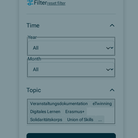
Filter
reset filter
Time
Year
Month
Topic
Veranstaltungsdokumentation
eTwinning
Digitales Lernen
Erasmus+
Solidaritätskorps
Union of Skills
...