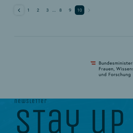
1
2
3
...
8
9
10
newsletter
stay up