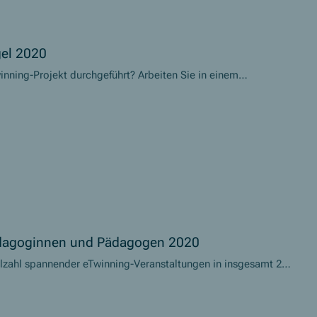
gel 2020
inning-Projekt durchgeführt? Arbeiten Sie in einem
netzt? Dann bewerben Sie sich für den nationalen eTwinning-
Pädagoginnen und Pädagogen 2020
ielzahl spannender eTwinning-Veranstaltungen in insgesamt 24