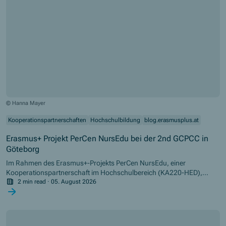
© Hanna Mayer
Kooperationspartnerschaften
Hochschulbildung
blog.erasmusplus.at
Erasmus+ Projekt PerCen NursEdu bei der 2nd GCPCC in
Göteborg
Im Rahmen des Erasmus+-Projekts PerCen NursEdu, einer
Kooperationspartnerschaft im Hochschulbereich (KA220-HED),
nahm die Karl Landsteiner Privatuniversität an der 2nd Global
2 min read
·
05. August 2026
Conference on Person-Centred Care (GCPCC) teil, die vom 4. bis 7.
Mai in Göteborg stattfand.