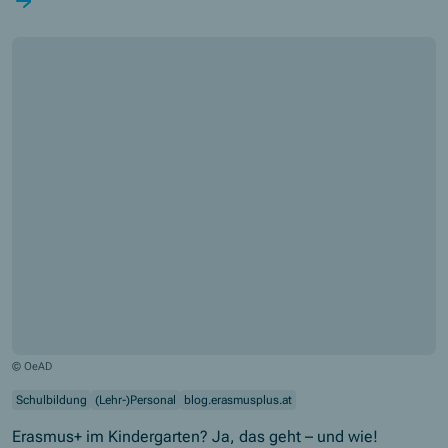
Koordinationsteam der Erasmus+ Akkreditierung am Schulzentrum
Holzhausergasse in Wien sowie als Lehrender und Bildungsforscher
an der Pädagogischen Hochschule Wien. Seine Arbeit verbindet
Sonderpädagogik, kulturelle Bildung, digitale Lernräume und
europäische Bildungsprojekte. Im Jahr 2025 wurde er als Erasmus+
Botschafter im Bereich Schulbildung ausgezeichnet.
© OeAD
Schulbildung
(Lehr-)Personal
blog.erasmusplus.at
Erasmus+ im Kindergarten? Ja, das geht – und wie!