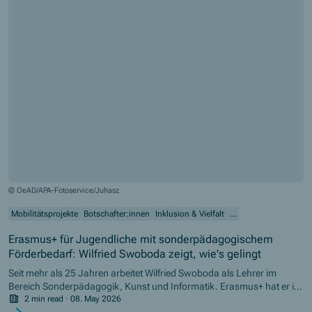
© OeAD/APA-Fotoservice/Juhasz
Mobilitätsprojekte
Botschafter:innen
Inklusion & Vielfalt
...
Erasmus+ für Jugendliche mit sonderpädagogischem
Förderbedarf: Wilfried Swoboda zeigt, wie's gelingt
Seit mehr als 25 Jahren arbeitet Wilfried Swoboda als Lehrer im
Bereich Sonderpädagogik, Kunst und Informatik. Erasmus+ hat er in
seiner täglichen Schulpraxis fest verankert. Aktuell arbeitet er im
2 min read
·
08. May 2026