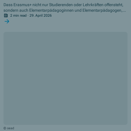
Dass Erasmus+ nicht nur Studierenden oder Lehrkräften offensteht,
sondern auch Elementarpädagoginnen und Elementarpädagogen,
zeigt das Beispiel von Lena, einer 18-jährigen Elementarpädagogin
2 min read
·
29. April 2026
aus Bayern.
© oead