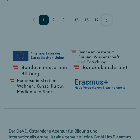
internationale Projekt AliVe – Age-inclusive Lifelong Learning: Micro-
Credentials and Guidelines entwickelt und evaluiert deshalb
altersinklusive Bildungsformate, die Menschen ab 55 Jahren dabei
1
2
3
...
15
16
17
unterstützen, sich selbstbestimmt weiterzubilden und aktiv am
gesellschaftlichen Leben teilzunehmen. Daraus werden Leitlinien für
altersgerechtes Lernen abgeleitet und es entstehen neue Wege, wie
Bildungsangebote künftig flexibler, inklusiver und partizipativer
gestaltet werden können.
Der OeAD, Österreichs Agentur für Bildung und
Internationalisierung, ist eine gemeinnützige GmbH im Eigentum