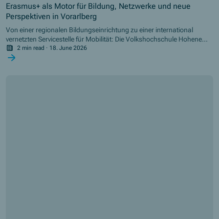
Erasmus+ als Motor für Bildung, Netzwerke und neue
Perspektiven in Vorarlberg
Von einer regionalen Bildungseinrichtung zu einer international
vernetzten Servicestelle für Mobilität: Die Volkshochschule Hohenems
zeigt, wie Erasmus+ nachhaltige Wirkung auf individueller,
2 min read
·
18. June 2026
institutioneller und regionaler Ebene entfalten kann. Seit dem Einstieg
in das Programm im Jahr 2021 wurden nicht nur zahlreiche
Auslandspraktika ermöglicht, sondern auch neue Bildungsangebote,
Partnerschaften und Netzwerke aufgebaut.