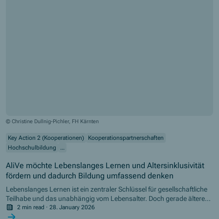
leisten wichtige Vermittlungsarbeit vor Ort.
© Christine Dullnig-Pichler, FH Kärnten
Key Action 2 (Kooperationen)
Kooperationspartnerschaften
Hochschulbildung
...
AliVe möchte Lebenslanges Lernen und Altersinklusivität
fördern und dadurch Bildung umfassend denken
Lebenslanges Lernen ist ein zentraler Schlüssel für gesellschaftliche
Teilhabe und das unabhängig vom Lebensalter. Doch gerade ältere
Erwachsene erleben laut EU-Studien häufig Barrieren, wenn sie
2 min read
·
28. January 2026
Zugang zu (hochschulischer) Weiterbildung suchen. Das