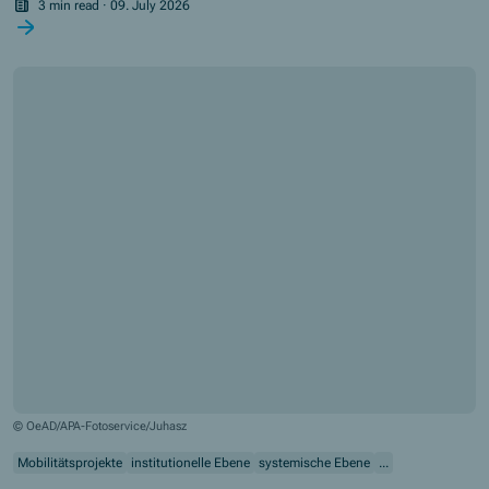
eröffnet Kindern, Jugendlichen und Menschen mit Behinderung neue
3 min read
·
09. July 2026
Möglichkeiten, am Schachsport teilzunehmen. Der
oberösterreichische Landesverband des Österreichischen
Schachbundes zeigt mit seinem Erasmus+-Projekt, wie Digitalisierung
und Inklusion Hand in Hand gehen können.
© OeAD/APA-Fotoservice/Juhasz
Mobilitätsprojekte
institutionelle Ebene
systemische Ebene
...