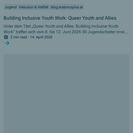
Jugend
Inklusion & Vielfalt
blog.erasmusplus.at
Building Inclusive Youth Work: Queer Youth and Allies
Unter dem Titel „Queer Youth and Allies: Building Inclusive Youth
Work“ treffen sich vom 8. bis 12. Juni 2026 30 Jugendarbeiter:innen
aus Programm- und Partnerländern in Wien, um gemeinsam
2 min read
·
14. April 2026
Teilnahmehürden an Angeboten der Jugendarbeit sowie an den
Programmen Erasmus+ Jugend und Europäisches Solidaritätskorps
für queere Jugendliche abzubauen.