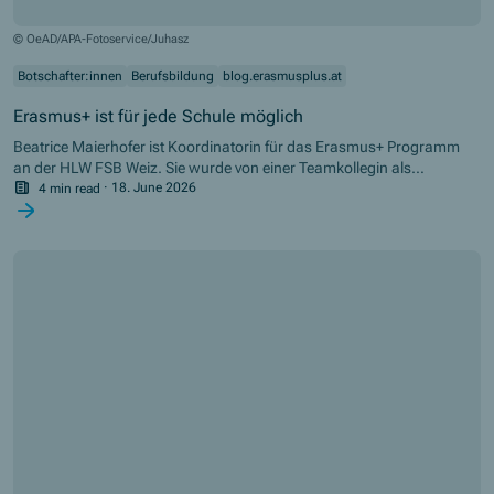
© OeAD/APA-Fotoservice/Juhasz
Botschafter:innen
Berufsbildung
blog.erasmusplus.at
Erasmus+ ist für jede Schule möglich
Beatrice Maierhofer ist Koordinatorin für das Erasmus+ Programm
an der HLW FSB Weiz. Sie wurde von einer Teamkollegin als
Programmbotschafterin nominiert und im Dezember 2025 als
4 min read
·
18. June 2026
Erasmus+ Botschafterin im Bereich "Berufsbildung" ausgezeichnet.
Sie ist überzeugt, dass Erasmus+ eines der wirkungsvollsten
Instrumente ist, um Europa mitzugestalten und erlebbar zu machen.