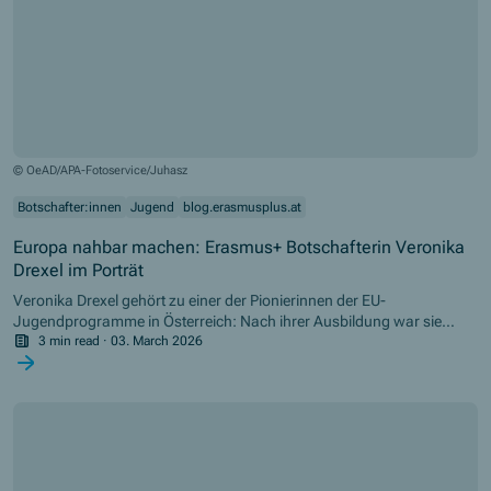
© OeAD/APA-Fotoservice/Juhasz
Botschafter:innen
Jugend
blog.erasmusplus.at
Europa nahbar machen: Erasmus+ Botschafterin Veronika
Drexel im Porträt
Veronika Drexel gehört zu einer der Pionierinnen der EU-
Jugendprogramme in Österreich: Nach ihrer Ausbildung war sie
zunächst im Erasmus-Büro der Universität Innsbruck tätig. 1997
3 min read
·
03. March 2026
wechselte sie in die aha Jugendinfo Vorarlberg, wo bis heute aktiv ist.
Als Teil des „Pionierteams“ der Jugendinfo Vorarlberg hat sie Ende
der 1990er-Jahre daran mitgewirkt, Information und Beratung zu
den EU-Jugendprogrammen näher an junge Menschen und
Fachkräften der Jugendarbeit zu bringen. In Österreich gibt es seither
in jedem Bundesland eine Regionalstelle. Diese informieren und
beraten zu Fördermöglichkeiten in den EU-Jugendprogrammen und