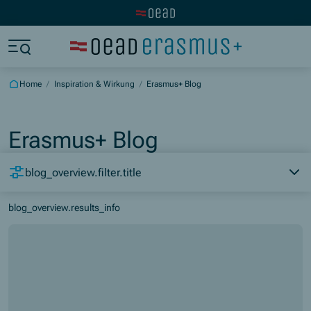
Visit the OeAD website
Jump to main content
Jump to footer
Skip navigation
Jump to navigation start
Home
/
Inspiration & Wirkung
/
Erasmus+ Blog
Erasmus+ Blog
blog_overview.filter.title
blog_overview.results_info