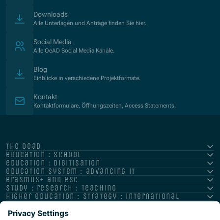
Downloads
Alle Unterlagen und Anträge finden Sie hier.
Social Media
Alle OeAD Social Media Kanäle.
Blog
Einblicke in verschiedene Projektformate.
Kontakt
Kontaktformulare, Öffnungszeiten, Access Statements.
the oead
education : school
education : digitisation
education system : advancing it
erasmus+ and esc
study : research : teaching
higher education : strategy : international