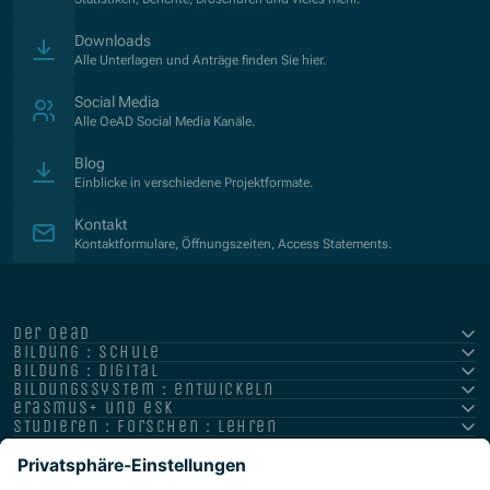
Downloads
Alle Unterlagen und Anträge finden Sie hier.
Social Media
Alle OeAD Social Media Kanäle.
Blog
Einblicke in verschiedene Projektformate.
Kontakt
Kontaktformulare, Öffnungszeiten, Access Statements.
der oead
bildung : schule
bildung : digital
bildungssystem : entwickeln
erasmus+ und esk
studieren : forschen : lehren
hochschule : strategie : international