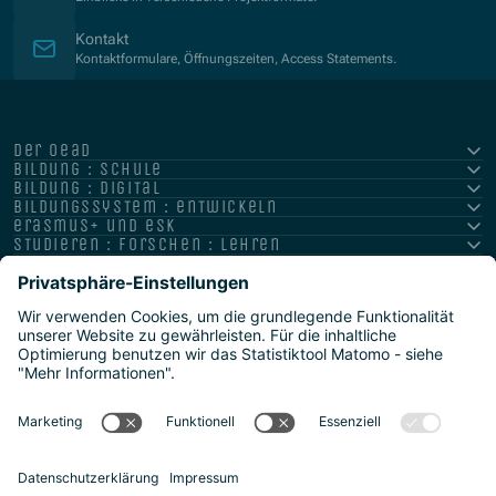
Kontakt
Kontaktformulare, Öffnungszeiten, Access Statements.
der oead
bildung : schule
bildung : digital
bildungssystem : entwickeln
erasmus+ und esk
studieren : forschen : lehren
hochschule : strategie : international
Impressum
Datenschutz
Barrierefreiheitserklärung