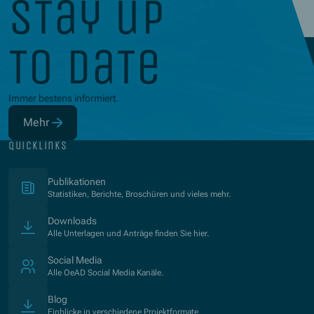
stay up
to date
Immer bestens informiert.
Mehr
(Öffnet in neuem Fenster)
quicklinks
(Öffnet in neuem Fenster)
Publikationen
Statistiken, Berichte, Broschüren und vieles mehr.
Downloads
Alle Unterlagen und Anträge finden Sie hier.
Social Media
Alle OeAD Social Media Kanäle.
Blog
Einblicke in verschiedene Projektformate.