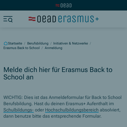
Zur OeAD Startseite
Zum Hauptinhalt springen
Zum Footer springen
Zum Ende der Navigation springen
Zum Beginn der Navigation springen
Startseite
/
Berufsbildung
/
Initiativen & Netzwerke
/
Erasmus Back to School
/
Anmeldung
Melde dich hier für Erasmus Back to
School an
WICHTIG: Dies ist das Anmeldeformular für Back to School
Berufsbildung. Hast du deinen Erasmus+ Aufenthalt im
Schulbildungs-
oder
Hochschulbildungsbereich
absolviert,
dann benutze bitte das entsprechende Formular.