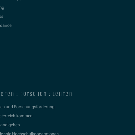
ing
ss
idance
ieren : forschen : lehren
ien und Forschungsförderung
sterreich kommen
land gehen
tionale Hochschulkooperationen