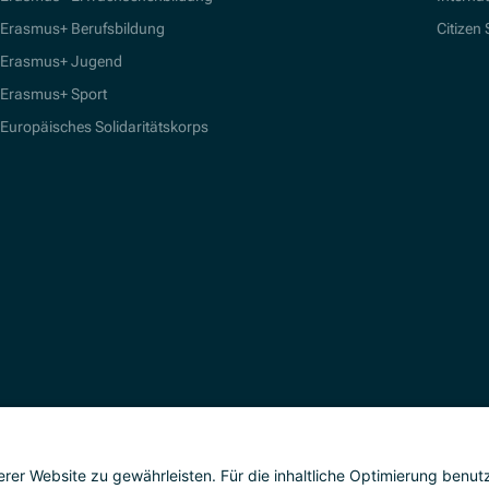
Erasmus+ Berufsbildung
Citizen
Erasmus+ Jugend
Erasmus+ Sport
Europäisches Solidaritätskorps