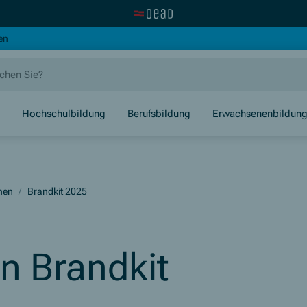
Zur OeAD Startseite
(Öffnet in neuem Fenster)
en
Hochschulbildung
Berufsbildung
Erwachsenenbildun
nen
/
Brandkit 2025
n Brandkit