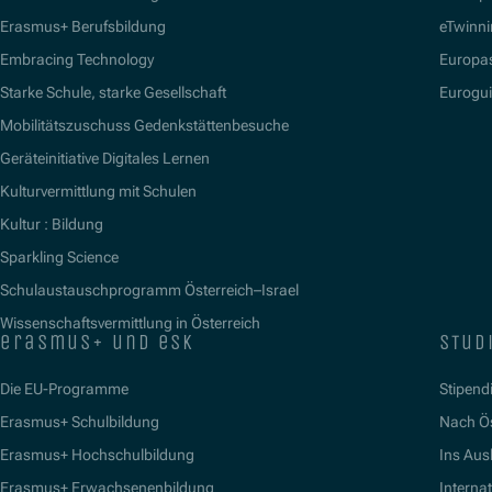
Erasmus+ Berufsbildung
eTwinn
Embracing Technology
Europa
Starke Schule, starke Gesellschaft
Eurogu
Mobilitätszuschuss Gedenkstättenbesuche
Geräteinitiative Digitales Lernen
Kulturvermittlung mit Schulen
Kultur : Bildung
Sparkling Science
Schulaustauschprogramm Österreich–Israel
Wissenschaftsvermittlung in Österreich
erasmus+ und esk
stud
Die EU-Programme
Stipend
Erasmus+ Schulbildung
Nach Ö
Erasmus+ Hochschulbildung
Ins Aus
Erasmus+ Erwachsenenbildung
Interna