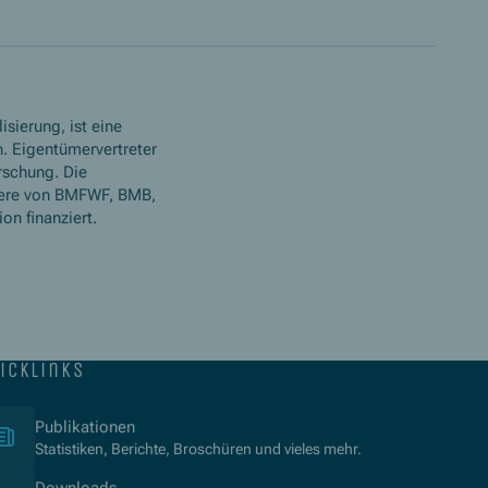
isierung, ist eine
. Eigentümervertreter
rschung. Die
ere von BMFWF, BMB,
n finanziert.
icklinks
(Öffnet in neuem Fenster)
Publikationen
Statistiken, Berichte, Broschüren und vieles mehr.
Downloads