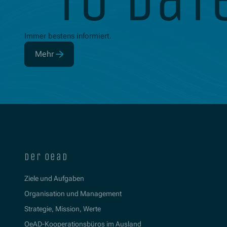
to dat
Immer bestens informiert.
Mehr
(Öffnet in neuem Fenster)
der oead
Ziele und Aufgaben
Organisation und Management
Strategie, Mission, Werte
OeAD-Kooperationsbüros im Ausland