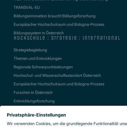
TRANSVAL-EU
Bildungsinnovation braucht Bildungsforschung
Europäischer Hochschulraum und Bologna-Prozess
Bildungssystem in Österreich
hochschule : strategie : international
Strategiebegleitung
Themen und Entwicklungen
Regionale Schwerpunktsetzungen
Hochschul- und Wissenschaftsstandort Österreich
Europäischer Hochschulraum und Bologna-Prozess
Forschen in Österreich
Entwicklungsforschung