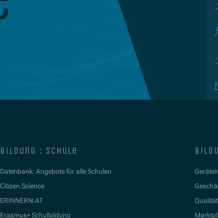
e
bildung : schule
bildu
Datenbank: Angebote für alle Schulen
Gerätein
Citizen Science
Geschäf
ERINNERN:AT
Qualitä
Erasmus+ Schulbildung
Marktpl