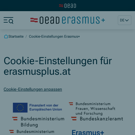
Zur OeAD Startseite
Zum Hauptinhalt springen
Zum Footer springen
DE
Zum Ende der Navigation springen
Zum Beginn der Navigation springen
Startseite
/
Cookie-Einstellungen Erasmus+
Cookie-Einstellungen für
erasmusplus.at
Cookie-Einstellungen anpassen