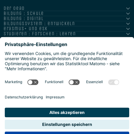
der oead
bildung : schule
bildung : digital
bildungssystem : entwickeln
erasmus+ und esk
studieren : forschen : lehren
hochschule : strategie : international
Impressum
Datenschutz
Barrierefreiheitserklärung
Meldestelle/Hinweisgeber
Safeguarding Policy
Sitemap