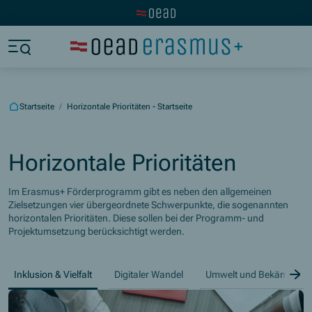
Zur OeAD Startseite
Zum Hauptinhalt springen
Zum Footer springen
Zum Ende der Navigation springen
Zum Beginn der Navigation springen
Startseite
/
Horizontale Prioritäten - Startseite
Horizontale Prioritäten
Im Erasmus+ Förderprogramm gibt es neben den allgemeinen
Zielsetzungen vier übergeordnete Schwerpunkte, die sogenannten
horizontalen Prioritäten. Diese sollen bei der Programm- und
Projektumsetzung berücksichtigt werden.
Z
Inklusion & Vielfalt
Digitaler Wandel
Umwelt und Bekämpfung