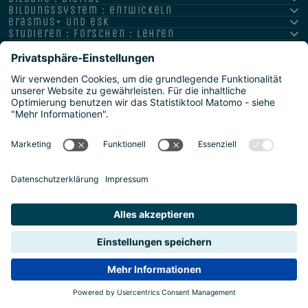
bildungssystem : entwickeln
erasmus+ und esk
studieren : forschen : lehren
hochschule : strategie : international
Impressum
Datenschutz
Barrierefreiheitserklärung
Meldestelle/Hinweisgeber
Safeguarding Policy
Sitemap
2026 | Agentur für Bildung und Internationalisierung