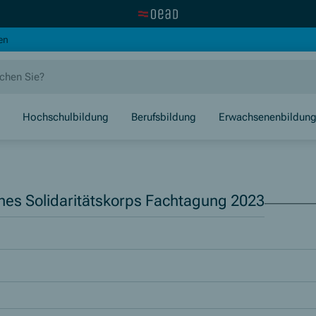
Zur OeAD Startseite
(Öffnet in neuem Fenster)
en
Hochschulbildung
Berufsbildung
Erwachsenenbildun
es Solidaritätskorps Fachtagung 2023