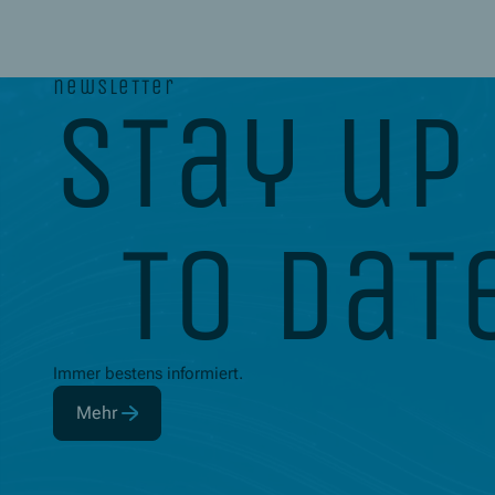
newsletter
stay up
to dat
Immer bestens informiert.
Mehr
(Öffnet in neuem Fenster)