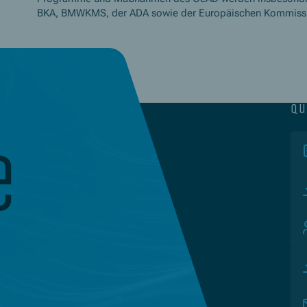
BKA, BMWKMS, der ADA sowie der Europäischen Kommissio
qu
e