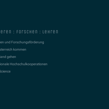
ieren : forschen : lehren
ien und Forschungsförderung
sterreich kommen
land gehen
tionale Hochschulkooperationen
 Science