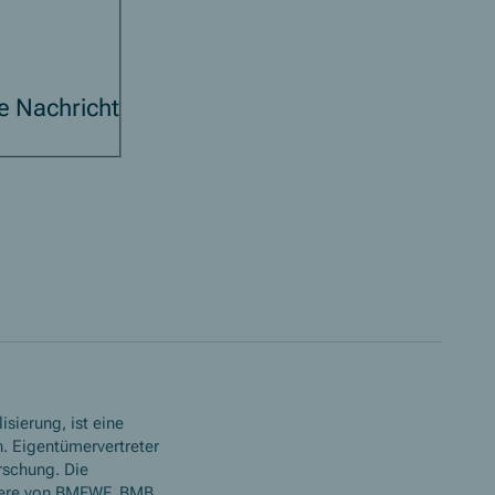
ze Nachricht
isierung, ist eine
. Eigentümervertreter
rschung. Die
ere von BMFWF, BMB,