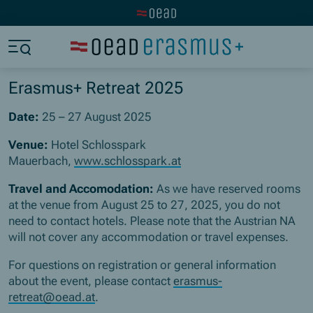
Zur OeAD Startseite
Zum Hauptinhalt springen
Zum Footer springen
Zum Ende der Navigation springen
Zum Beginn der Navigation springen
Erasmus+ Retreat 2025
Date:
25 – 27 August 2025
Venue:
Hotel Schlosspark
Mauerbach,
www.schlosspark.at
Travel and Accomodation:
As we have reserved rooms
at the venue from August 25 to 27, 2025, you do not
need to contact hotels. Please note that the Austrian NA
will not cover any accommodation or travel expenses.
For questions on registration or general information
about the event, please contact
erasmus-
retreat@oead.at
.