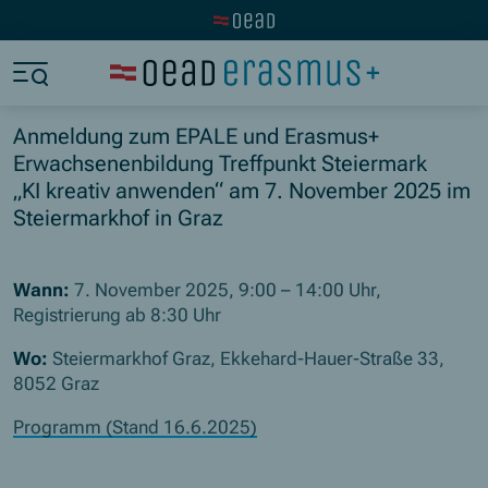
Zur OeAD Startseite
Zum Hauptinhalt springen
Zum Footer springen
Zum Ende der Navigation springen
Zum Beginn der Navigation springen
Anmeldung zum EPALE und Erasmus+
Erwachsenenbildung Treffpunkt Steiermark
„KI kreativ anwenden“ am 7. November 2025 im
Steiermarkhof in Graz
Wann:
7. November 2025, 9:00 – 14:00 Uhr,
Registrierung ab 8:30 Uhr
Wo:
Steiermarkhof Graz, Ekkehard-Hauer-Straße 33,
8052 Graz
Programm (Stand 16.6.2025)