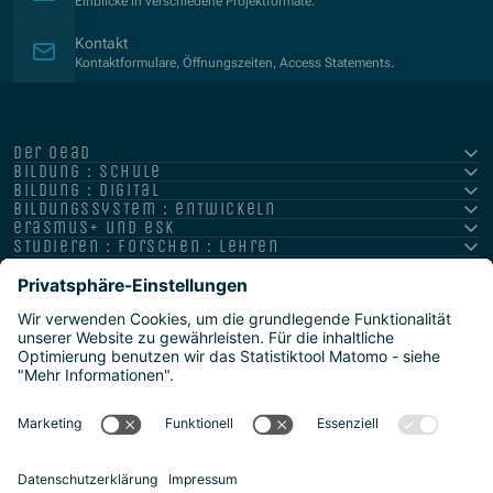
Einblicke in verschiedene Projektformate.
Kontakt
Kontaktformulare, Öffnungszeiten, Access Statements.
der oead
bildung : schule
bildung : digital
bildungssystem : entwickeln
erasmus+ und esk
studieren : forschen : lehren
hochschule : strategie : international
Impressum
Datenschutz