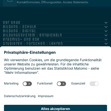
Kontaktformulare, Öffnungszeiten, Access Statements.
der oead
bildung : schule
bildung : digital
bildungssystem : entwickeln
erasmus+ und esk
studieren : forschen : lehren
hochschule : strategie : international
Impressum
Datenschutz
Barrierefreiheitserklärung
Meldestelle/Hinweisgeber
Safeguarding Policy