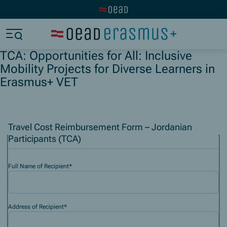
Zur OeAD Startseite
Zum Hauptinhalt springen
Zum Footer springen
TCA: Opportunities for All: Inclusive
Zum Ende der Navigation springen
Zum Beginn der Navigation springen
Mobility Projects for Diverse Learners in
Erasmus+ VET
Travel Cost Reimbursement Form – Jordanian
Participants (TCA)
Full Name of Recipient
*
Address of Recipient
*