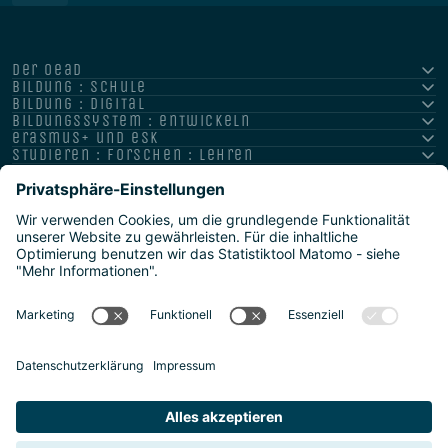
der oead
bildung : schule
bildung : digital
bildungssystem : entwickeln
erasmus+ und esk
studieren : forschen : lehren
hochschule : strategie : international
Impressum
Datenschutz
Barrierefreiheitserklärung
Meldestelle/Hinweisgeber
Safeguarding Policy
Sitemap