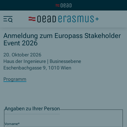
Zur OeAD Startseite
Zum Hauptinhalt springen
Zum Footer springen
Zum Ende der Navigation springen
Zum Beginn der Navigation springen
Anmeldung zum Europass Stakeholder
Event 2026
20. Oktober 2026
Haus der Ingenieure | Businessebene
Eschenbachgasse 9, 1010 Wien
Programm
Angaben zu Ihrer Person
Vorname
*