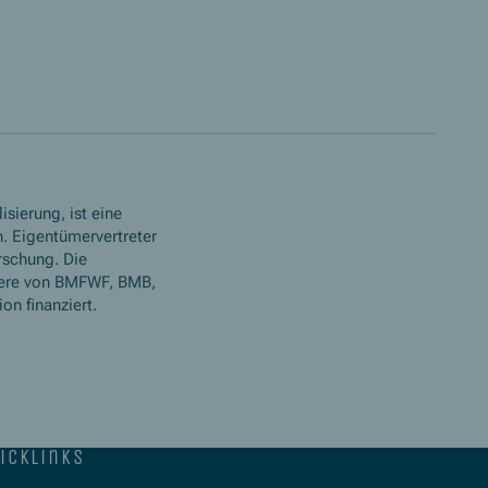
isierung, ist eine
. Eigentümervertreter
rschung. Die
ere von BMFWF, BMB,
n finanziert.
icklinks