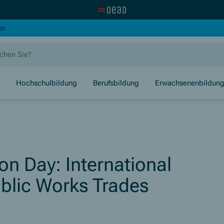
Zur OeAD Startseite
(Öffnet in neuem Fenster)
en
Hochschulbildung
Berufsbildung
Erwachsenenbildun
on Day: International
ublic Works Trades