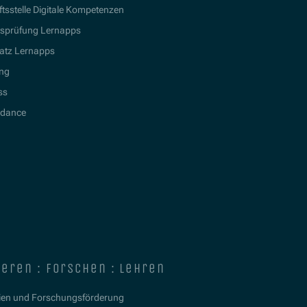
tsstelle Digitale Kompetenzen
tsprüfung Lernapps
atz Lernapps
ing
ss
idance
ieren : forschen : lehren
ien und Forschungsförderung