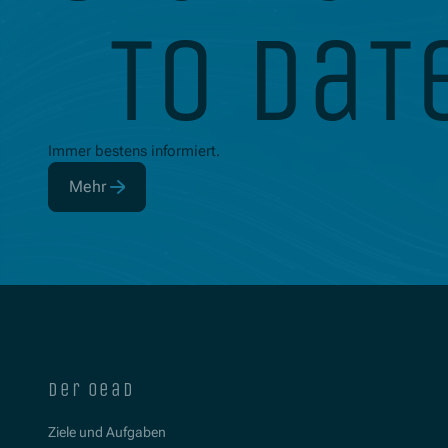
to dat
Immer bestens informiert.
Mehr
(Öffnet in neuem Fenster)
der oead
Ziele und Aufgaben