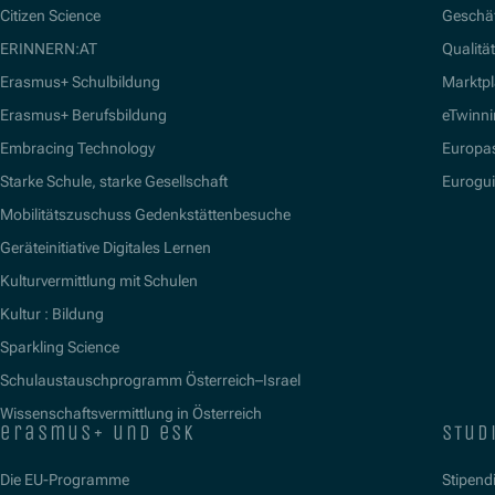
Citizen Science
Geschäf
ERINNERN:AT
Qualitä
Erasmus+ Schulbildung
Marktpl
Erasmus+ Berufsbildung
eTwinn
Embracing Technology
Europa
Starke Schule, starke Gesellschaft
Eurogu
Mobilitätszuschuss Gedenkstättenbesuche
Geräteinitiative Digitales Lernen
Kulturvermittlung mit Schulen
Kultur : Bildung
Sparkling Science
Schulaustauschprogramm Österreich–Israel
Wissenschaftsvermittlung in Österreich
erasmus+ und esk
stud
Die EU-Programme
Stipend