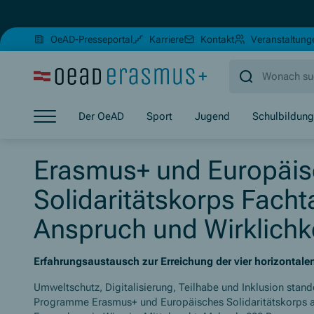
(Öffnet in neuem Fenster)
OeAD-Presseportal
Karriere
Kontakt
Veranstaltung
Zum Hauptinhalt springen
Zum Footer springen
Zum Ende der Navigation springen
Der OeAD
Sport
Jugend
Schulbildung
Zum Beginn der Navigation springen
Erasmus+ und Europäi
Solidaritätskorps Fach
Anspruch und Wirklichk
Erfahrungsaustausch zur Erreichung der vier horizontale
Umweltschutz, Digitalisierung, Teilhabe und Inklusion stand
Programme Erasmus+ und Europäisches Solidaritätskorps 