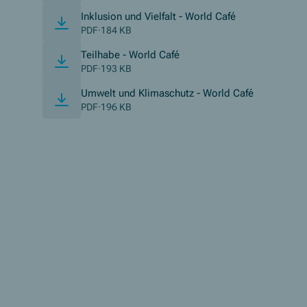
(Öffnet in neue
Inklusion und Vielfalt - World Café
PDF
·
184 KB
(Öffnet in neuem Fenster)
Teilhabe - World Café
PDF
·
193 KB
(Öffnet in 
Umwelt und Klimaschutz - World Café
PDF
·
196 KB