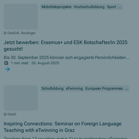
Mobilitätsprojekte
Hochschulbildung
Sport
...
© OeAD/A. Reidinger
Jetzt bewerben: Erasmus+ und ESK Botschafter/in 2025
gesucht!
Bis 30. September 2025 können sich engagierte Persönlichkeiten
mit Hauptwohnsitz in Österreich als Botschafter/in bewerben.
1 min read
·
26. August 2025
Schulbildung
eTwinning
European Programmes
...
© OeAD
Inspiring Connections: Seminar on Foreign Language
Teaching with eTwinning in Graz
Teachers from 13 countries met in Graz to explore how eTwinning