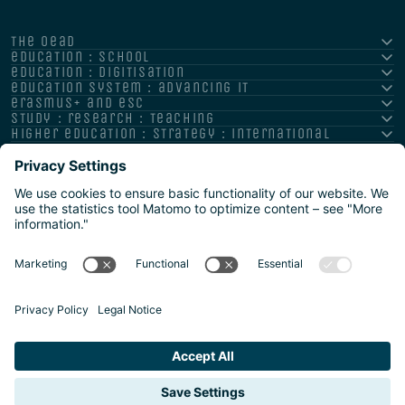
the oead
education : school
education : digitisation
education system : advancing it
erasmus+ and esc
study : research : teaching
higher education : strategy : international
Impressum
Datenschutz
Barrierefreiheitserklärung
Meldestelle/Hinweisgeber
Safeguarding Policy
Sitemap