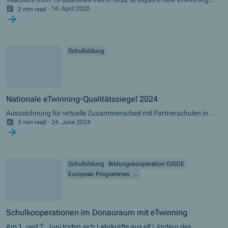
can enrich foreign language teaching across all age groups.
2 min read
·
16. April 2025
Schulbildung
Nationale eTwinning-Qualitätssiegel 2024
Auszeichnung für virtuelle Zusammenarbeit mit Partnerschulen in
Europa: 21 Lehrkräfte erhalten nationales eTwinning-Qualitätssiegel
3 min read
·
24. June 2024
Schulbildung
Bildungskooperation O/SOE
European Programmes
...
Schulkooperationen im Donauraum mit eTwinning
Am 1. und 2. Juni trafen sich Lehrkräfte aus elf Ländern des