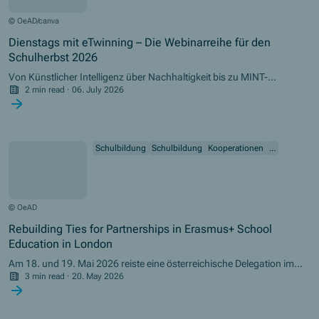
© OeAD/canva
Dienstags mit eTwinning – Die Webinarreihe für den
Schulherbst 2026
Von Künstlicher Intelligenz über Nachhaltigkeit bis zu MINT-
Projekten – die Webinarreihe bietet praxisnahe Ideen für Unterricht,
2 min read
·
06. July 2026
Schulentwicklung und europäische Vernetzung.
Schulbildung
Schulbildung
Kooperationen
...
© OeAD
Rebuilding Ties for Partnerships in Erasmus+ School
Education in London
Am 18. und 19. Mai 2026 reiste eine österreichische Delegation im
Rahmen von Erasmus+ Schulbildung nach London, um den
3 min read
·
20. May 2026
Austausch mit britischen Bildungsinstitutionen zu vertiefen und neue
Partnerschaften im Schulbereich anzubahnen.