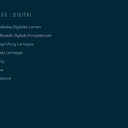
ng : digital
itiative Digitales Lernen
tsstelle Digitale Kompetenzen
tsprüfung Lernapps
atz Lernapps
ing
ss
idance