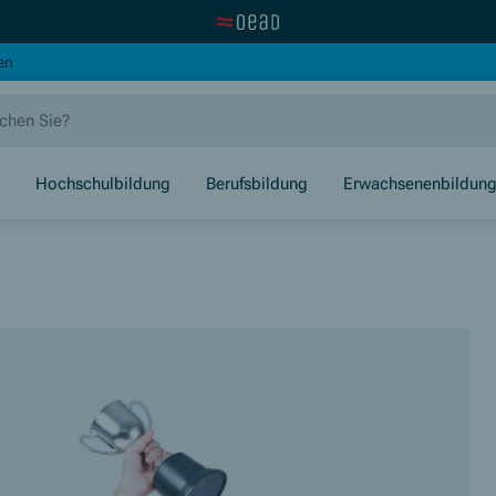
Zur OeAD Startseite
(Öffnet in neuem Fenster)
en
Hochschulbildung
Berufsbildung
Erwachsenenbildun