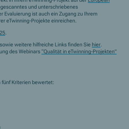
rekt in Ihrem eTwinning-Projekt auf der
European
ingescanntes und unterschriebenes
Evaluierung ist auch ein Zugang zu Ihrem
er eTwinning-Projekte einreichen.
25
.
sowie weitere hilfreiche Links finden Sie
hier
.
nung des Webinars
“Qualität in eTwinning-Projekten”
fünf Kriterien bewertet:
n