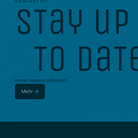
newsletter
stay up
to dat
Immer bestens informiert.
Mehr
(Öffnet in neuem Fenster)