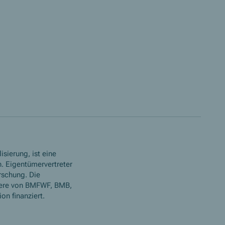
isierung, ist eine
. Eigentümervertreter
rschung. Die
ere von BMFWF, BMB,
n finanziert.