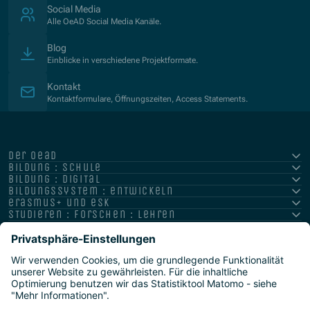
Social Media
Alle OeAD Social Media Kanäle.
Blog
Einblicke in verschiedene Projektformate.
Kontakt
Kontaktformulare, Öffnungszeiten, Access Statements.
der oead
bildung : schule
bildung : digital
bildungssystem : entwickeln
erasmus+ und esk
studieren : forschen : lehren
hochschule : strategie : international