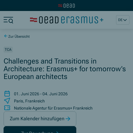
Zur OeAD Startseite
Zum Hauptinhalt springen
Zum Footer springen
DE
Zum Ende der Navigation springen
Zum Beginn der Navigation springen
Zur Übersicht
TCA
Challenges and Transitions in
Architecture: Erasmus+ for tomorrow’s
European architects
01. Juni 2026 - 04. Juni 2026
Paris, Frankreich
Nationale Agentur für Erasmus+ Frankreich
Zum Kalender hinzufügen