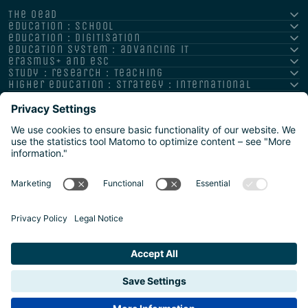
the oead
education : school
education : digitisation
education system : advancing it
erasmus+ and esc
study : research : teaching
higher education : strategy : international
Impressum
Datenschutz
Barrierefreiheitserklärung
Meldestelle/Hinweisgeber
Safeguarding Policy
Sitemap
2026 | Agentur für Bildung und Internationalisierung