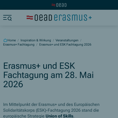
Visit the OeAD website
Jump to main content
Jump to footer
Skip navigation
Jump to navigation start
Home
/
Inspiration & Wirkung
/
Veranstaltungen
/
Erasmus+ Fachtagung
/
Erasmus+ und ESK Fachtagung 2026
Erasmus+ und ESK
Fachtagung am 28. Mai
2026
Im Mittelpunkt der Erasmus+ und des Europäischen
Solidaritätskorps (ESK)-Fachtagung 2026 stand die
europäische Strategie
Union of Skills
.