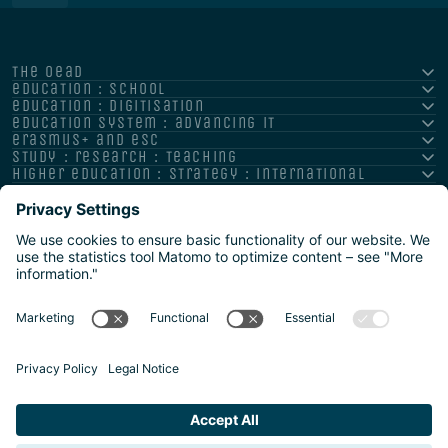
the oead
education : school
education : digitisation
education system : advancing it
erasmus+ and esc
study : research : teaching
higher education : strategy : international
Impressum
Datenschutz
Barrierefreiheitserklärung
Meldestelle/Hinweisgeber
Safeguarding Policy
Sitemap