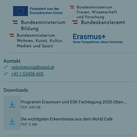
Kontakt
valorisierung@oead.at
+43 1 53408-605
Downloads
Programm Erasmus+ und ESK Fachtagung 2026 (Stand:
(Opens in new window)
21.05.2026)
PDF
·
345 KB
(Opens in n
Die wichtigsten Erkenntnisse aus dem World Café
PDF
·
5 MB